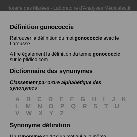
Horaire des Marées
-
Laboratoire d'Analyses Médicales.fr
Définition gonococcie
Retrouver la définition du mot
gonococcie
avec le
Larousse
A lire également la définition du terme
gonococcie
sur le ptidico.com
Dictionnaire des synonymes
Classement par ordre alphabétique des
synonymes
A
B
C
D
E
F
G
H
I
J
K
L
M
N
O
P
Q
R
S
T
U
V
W
X
Y
Z
Synonyme définition
Un
synonyme
se dit d'un mot qui a la même