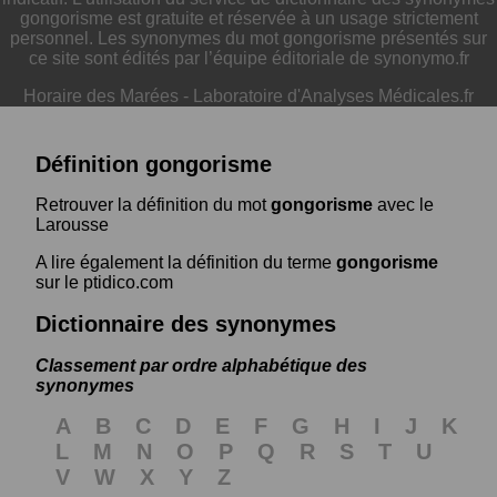
gongorisme est gratuite et réservée à un usage strictement
personnel. Les synonymes du mot gongorisme présentés sur
ce site sont édités par l’équipe éditoriale de synonymo.fr
Horaire des Marées
-
Laboratoire d'Analyses Médicales.fr
Définition gongorisme
Retrouver la définition du mot
gongorisme
avec le
Larousse
A lire également la définition du terme
gongorisme
sur le ptidico.com
Dictionnaire des synonymes
Classement par ordre alphabétique des
synonymes
A
B
C
D
E
F
G
H
I
J
K
L
M
N
O
P
Q
R
S
T
U
V
W
X
Y
Z