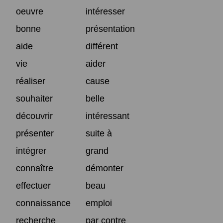
oeuvre
intéresser
bonne
présentation
aide
différent
vie
aider
réaliser
cause
souhaiter
belle
découvrir
intéressant
présenter
suite à
intégrer
grand
connaître
démonter
effectuer
beau
connaissance
emploi
recherche
par contre