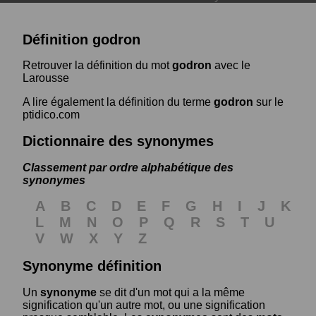
Définition godron
Retrouver la définition du mot
godron
avec le
Larousse
A lire également la définition du terme
godron
sur le
ptidico.com
Dictionnaire des synonymes
Classement par ordre alphabétique des
synonymes
A
B
C
D
E
F
G
H
I
J
K
L
M
N
O
P
Q
R
S
T
U
V
W
X
Y
Z
Synonyme définition
Un
synonyme
se dit d'un mot qui a la même
signification qu'un autre mot, ou une signification