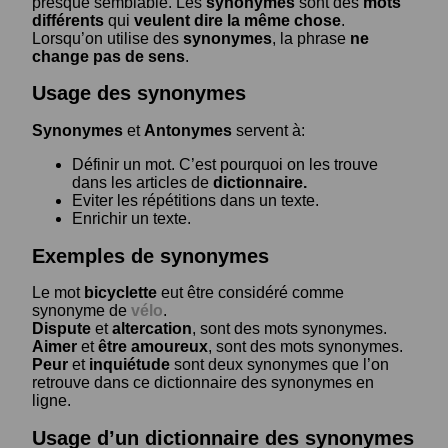
presque semblable. Les
synonymes
sont des
mots
différents
qui
veulent dire la même chose
.
Lorsqu’on utilise des
synonymes
, la phrase
ne
change pas de sens
.
Usage des synonymes
Synonymes
et
Antonymes
servent à:
Définir un mot. C’est pourquoi on les trouve
dans les articles de
dictionnaire.
Eviter les répétitions dans un texte.
Enrichir un texte.
Exemples de synonymes
Le mot
bicyclette
eut être considéré comme
synonyme de
vélo
.
Dispute
et
altercation
, sont des mots synonymes.
Aimer
et
être amoureux
, sont des mots synonymes.
Peur
et
inquiétude
sont deux synonymes que l’on
retrouve dans ce dictionnaire des synonymes en
ligne.
Usage d’un dictionnaire des synonymes