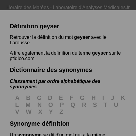
Horaire des Marées
-
Laboratoire d'Analyses Médicales.fr
Définition geyser
Retrouver la définition du mot
geyser
avec le
Larousse
A lire également la définition du terme
geyser
sur le
ptidico.com
Dictionnaire des synonymes
Classement par ordre alphabétique des
synonymes
A
B
C
D
E
F
G
H
I
J
K
L
M
N
O
P
Q
R
S
T
U
V
W
X
Y
Z
Synonyme définition
Un
synonyme
se dit d'un mot qui a la même