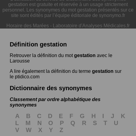
gestation est gratuite et réservée à un usage strictement
personnel. Les synonymes du mot gestation présentés sur ce
site sont édités par l’équipe éditoriale de synonymo.fr
Horaire des Marées
-
Laboratoire d'Analyses Médicales.fr
Définition gestation
Retrouver la définition du mot
gestation
avec le
Larousse
A lire également la définition du terme
gestation
sur
le ptidico.com
Dictionnaire des synonymes
Classement par ordre alphabétique des
synonymes
A
B
C
D
E
F
G
H
I
J
K
L
M
N
O
P
Q
R
S
T
U
V
W
X
Y
Z