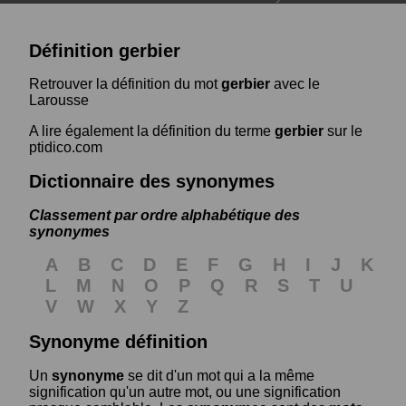
Définition gerbier
Retrouver la définition du mot
gerbier
avec le
Larousse
A lire également la définition du terme
gerbier
sur le
ptidico.com
Dictionnaire des synonymes
Classement par ordre alphabétique des
synonymes
A
B
C
D
E
F
G
H
I
J
K
L
M
N
O
P
Q
R
S
T
U
V
W
X
Y
Z
Synonyme définition
Un
synonyme
se dit d'un mot qui a la même
signification qu'un autre mot, ou une signification