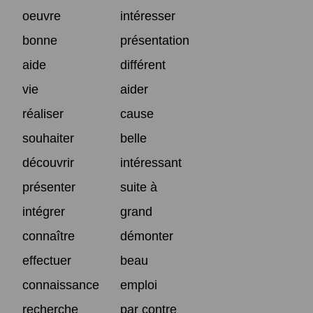
oeuvre
intéresser
bonne
présentation
aide
différent
vie
aider
réaliser
cause
souhaiter
belle
découvrir
intéressant
présenter
suite à
intégrer
grand
connaître
démonter
effectuer
beau
connaissance
emploi
recherche
par contre