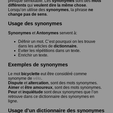
presque semblable. Les
synonymes
sont des
mots
différents
qui
veulent dire la même chose
.
Lorsqu’on utilise des
synonymes
, la phrase
ne
change pas de sens
.
Usage des synonymes
Synonymes
et
Antonymes
servent à:
Définir un mot. C’est pourquoi on les trouve
dans les articles de
dictionnaire.
Eviter les répétitions dans un texte.
Enrichir un texte.
Exemples de synonymes
Le mot
bicyclette
eut être considéré comme
synonyme de
vélo
.
Dispute
et
altercation
, sont des mots synonymes.
Aimer
et
être amoureux
, sont des mots synonymes.
Peur
et
inquiétude
sont deux synonymes que l’on
retrouve dans ce dictionnaire des synonymes en
ligne.
Usage d’un dictionnaire des synonymes