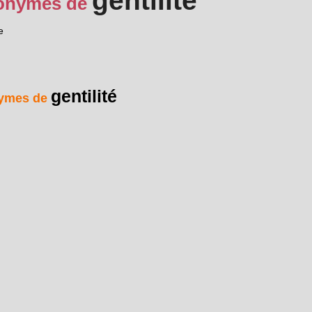
gentilité
onymes de
e
gentilité
ymes de