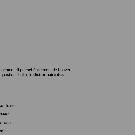
anément. Il permet également de trouver
n question. Enfin, le
dictionnaire des
contraire
créer
amour
voir