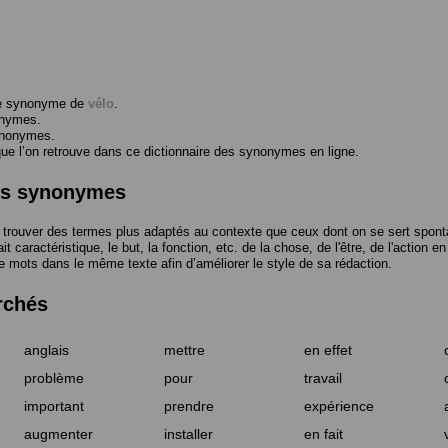
me synonyme de
vélo
.
onymes.
ynonymes.
 l’on retrouve dans ce dictionnaire des synonymes en ligne.
des synonymes
trouver des termes plus adaptés au contexte que ceux dont on se sert spont
t caractéristique, le but, la fonction, etc. de la chose, de l'être, de l'action e
e mots dans le même texte afin d’améliorer le style de sa rédaction.
rchés
anglais
mettre
en effet
problème
pour
travail
important
prendre
expérience
augmenter
installer
en fait