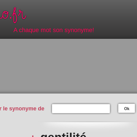
A chaque mot son synonyme!
r le synonyme de
Ok