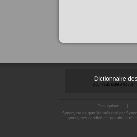
Dictionnaire d
pour vous aider à trouver
Conjugaison
Synonyme de gentilité présenté par Synonym
synonymes gentilité est gratuite et rés