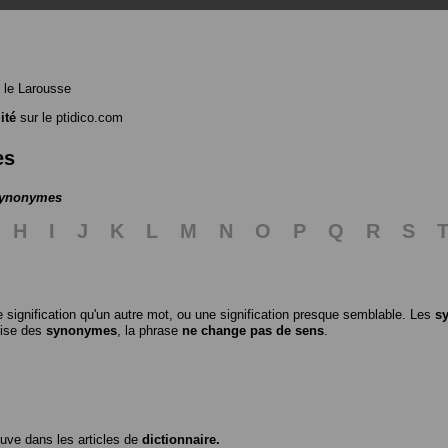
 le Larousse
ité
sur le ptidico.com
es
 synonymes
H
I
J
K
L
M
N
O
P
Q
R
S
 signification qu'un autre mot, ou une signification presque semblable. Les
s
ilise des
synonymes
, la phrase
ne change pas de sens
.
ouve dans les articles de
dictionnaire.