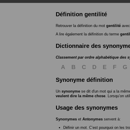
Définition gentilité
Retrouver la définition du mot
gentilité
avec
A lire également la définition du terme
gentil
Dictionnaire des synonym
Classement par ordre alphabétique des
A
B
C
D
E
F
G
Synonyme définition
Un
synonyme
se dit d'un mot qui a la même
veulent dire la même chose
. Lorsqu’on ut
Usage des synonymes
Synonymes
et
Antonymes
servent à:
Définir un mot. C’est pourquoi on les tr