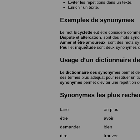
Eviter les répétitions dans un texte.
Enrichir un texte.
Exemples de synonymes
Le mot
bicyclette
eut être considéré com
Dispute
et
altercation
, sont des mots syn
Aimer
et
être amoureux
, sont des mots s
Peur
et
inquiétude
sont deux synonymes que
Usage d’un dictionnaire 
Le
dictionnaire des synonymes
permet de 
des termes plus adéquat pour restituer un trai
synonymes
permet d’éviter une répétition d
Synonymes les plus reche
faire
en plus
être
avoir
demander
bien
dire
trouver