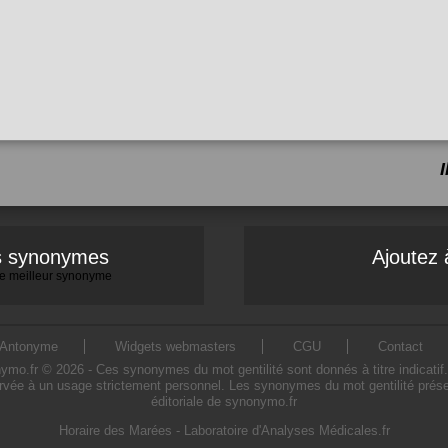
es synonymes
Ajoutez 
 le meilleur synonyme
Antonyme
Widgets webmasters
CGU
Contact
o.fr © 2026 - Ces synonymes du mot gentilité sont donnés à titre indicatif. L
ervée à un usage strictement personnel. Les synonymes du mot gentilité présen
éditoriale de synonymo.fr
Horaire des Marées
-
Laboratoire d'Analyses Médicales.fr