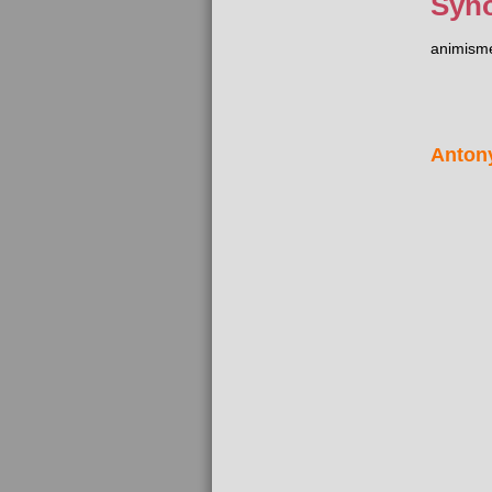
Syn
animism
Anton