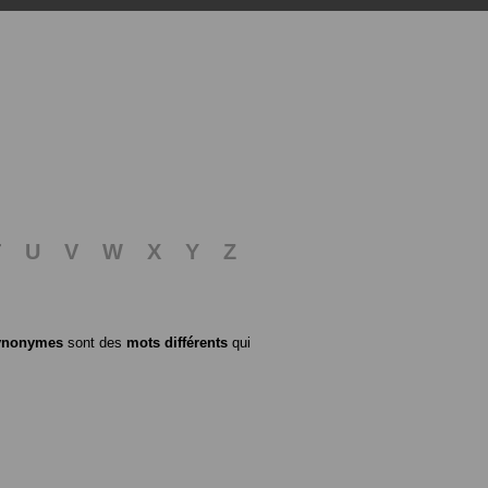
T
U
V
W
X
Y
Z
ynonymes
sont des
mots différents
qui