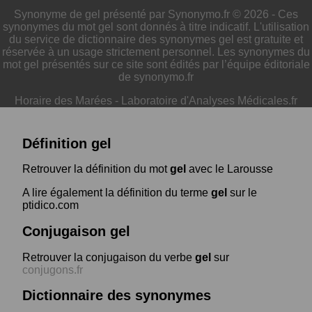
Synonyme de gel présenté par Synonymo.fr © 2026 - Ces
synonymes du mot gel sont donnés à titre indicatif. L'utilisation
du service de dictionnaire des synonymes gel est gratuite et
réservée à un usage strictement personnel. Les synonymes du
mot gel présentés sur ce site sont édités par l’équipe éditoriale
de synonymo.fr
Horaire des Marées
-
Laboratoire d'Analyses Médicales.fr
Définition gel
Retrouver la définition du mot
gel
avec le Larousse
A lire également la définition du terme
gel
sur le
ptidico.com
Conjugaison gel
Retrouver la conjugaison du verbe
gel
sur
conjugons.fr
Dictionnaire des synonymes