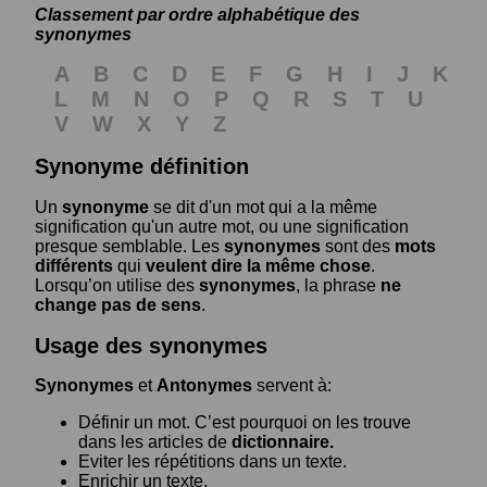
Classement par ordre alphabétique des
synonymes
A
B
C
D
E
F
G
H
I
J
K
L
M
N
O
P
Q
R
S
T
U
V
W
X
Y
Z
Synonyme définition
Un
synonyme
se dit d'un mot qui a la même
signification qu'un autre mot, ou une signification
presque semblable. Les
synonymes
sont des
mots
différents
qui
veulent dire la même chose
.
Lorsqu’on utilise des
synonymes
, la phrase
ne
change pas de sens
.
Usage des synonymes
Synonymes
et
Antonymes
servent à:
Définir un mot. C’est pourquoi on les trouve
dans les articles de
dictionnaire.
Eviter les répétitions dans un texte.
Enrichir un texte.