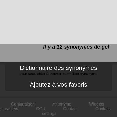
Il y a 12 synonymes de
gel
Dictionnaire des synonymes
pour vous aider à trouver le meilleur synonyme
Ajoutez à vos favoris
Conjugaison
Antonyme
Widgets
ebmasters
CGU
Contact
Cookies
settings