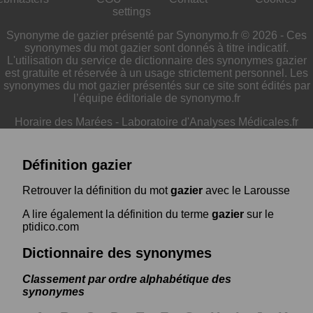
settings
Synonyme de gazier présenté par Synonymo.fr © 2026 - Ces
synonymes du mot gazier sont donnés à titre indicatif.
L'utilisation du service de dictionnaire des synonymes gazier
est gratuite et réservée à un usage strictement personnel. Les
synonymes du mot gazier présentés sur ce site sont édités par
l’équipe éditoriale de synonymo.fr
Horaire des Marées
-
Laboratoire d'Analyses Médicales.fr
Définition gazier
Retrouver la définition du mot
gazier
avec le Larousse
A lire également la définition du terme
gazier
sur le
ptidico.com
Dictionnaire des synonymes
Classement par ordre alphabétique des
synonymes