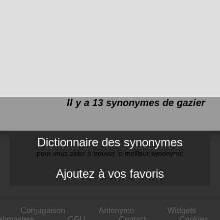
Il y a 13 synonymes de
gazier
Dictionnaire des synonymes
pour vous aider à trouver le meilleur synonyme
Ajoutez à vos favoris
Conjugaison
Antonyme
Widgets
ebmasters
CGU
Contact
Cookies