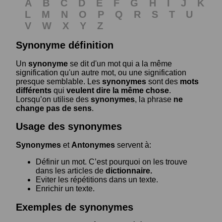
A
B
C
D
E
F
G
H
I
J
K
L
M
N
O
P
Q
R
S
T
U
V
W
X
Y
Z
Synonyme définition
Un
synonyme
se dit d'un mot qui a la même
signification qu'un autre mot, ou une signification
presque semblable. Les
synonymes
sont des
mots
différents
qui
veulent dire la même chose
.
Lorsqu’on utilise des
synonymes
, la phrase
ne
change pas de sens
.
Usage des synonymes
Synonymes
et
Antonymes
servent à:
Définir un mot. C’est pourquoi on les trouve
dans les articles de
dictionnaire.
Eviter les répétitions dans un texte.
Enrichir un texte.
Exemples de synonymes