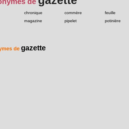
gazette
onymes de
chronique
commère
feuille
magazine
pipelet
potinière
gazette
ymes de