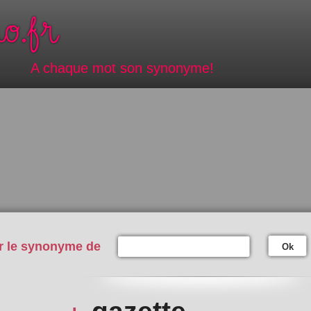
A chaque mot son synonyme!
r le synonyme de
Ok