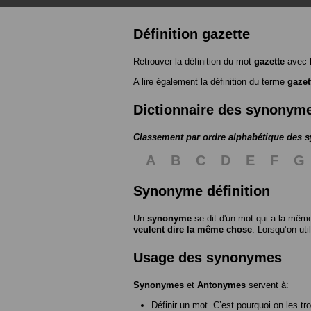
Définition gazette
Retrouver la définition du mot
gazette
avec 
A lire également la définition du terme
gazet
Dictionnaire des synonym
Classement par ordre alphabétique des
A
B
C
D
E
F
G
Synonyme définition
Un
synonyme
se dit d'un mot qui a la même
veulent dire la même chose
. Lorsqu’on ut
Usage des synonymes
Synonymes
et
Antonymes
servent à:
Définir un mot. C’est pourquoi on les tr