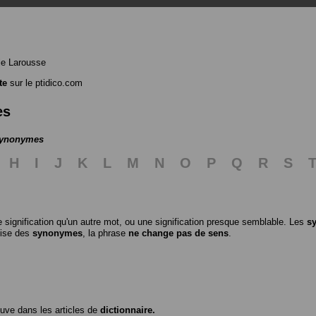
le Larousse
te
sur le ptidico.com
es
 synonymes
H
I
J
K
L
M
N
O
P
Q
R
S
 signification qu'un autre mot, ou une signification presque semblable. Les
s
ilise des
synonymes
, la phrase
ne change pas de sens
.
ouve dans les articles de
dictionnaire.