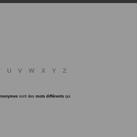
T
U
V
W
X
Y
Z
ynonymes
sont des
mots différents
qui