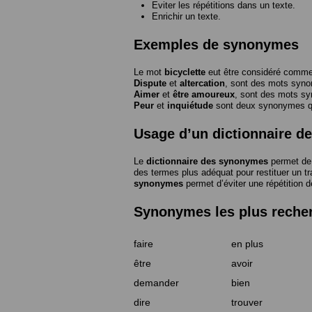
Eviter les répétitions dans un texte.
Enrichir un texte.
Exemples de synonymes
Le mot
bicyclette
eut être considéré com
Dispute
et
altercation
, sont des mots syn
Aimer
et
être amoureux
, sont des mots s
Peur
et
inquiétude
sont deux synonymes que
Usage d’un dictionnaire 
Le
dictionnaire des synonymes
permet de 
des termes plus adéquat pour restituer un trai
synonymes
permet d’éviter une répétition d
Synonymes les plus reche
faire
en plus
être
avoir
demander
bien
dire
trouver