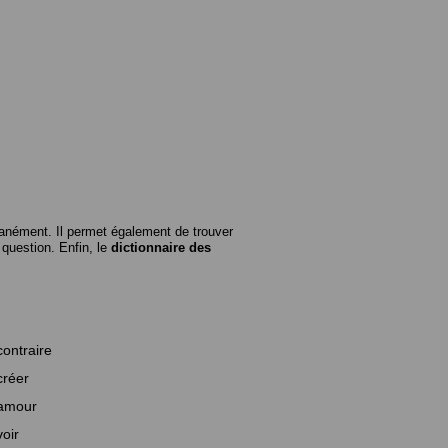
anément. Il permet également de trouver
n question. Enfin, le
dictionnaire des
contraire
créer
amour
voir