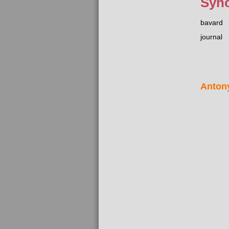
Syn
bavard
journal
Anton