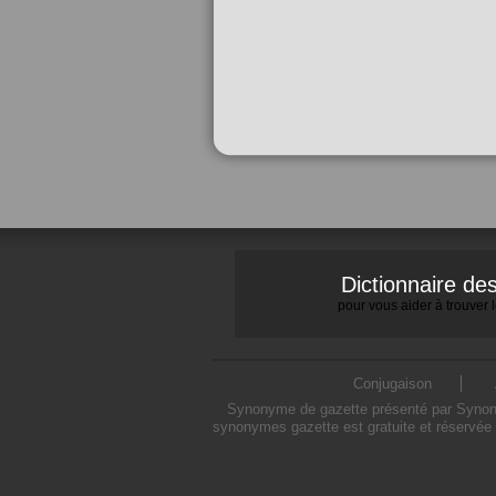
Dictionnaire d
pour vous aider à trouver
Conjugaison
Synonyme de gazette présenté par Synonymo
synonymes gazette est gratuite et réservée 