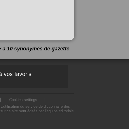
 y a 10 synonymes de
gazette
à vos favoris
Cookies settings
utilisation du service de dictionnaire des
 ce site sont édités par l’équipe éditoriale