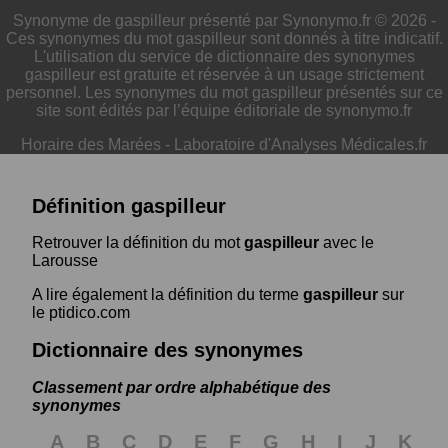
Synonyme de gaspilleur présenté par Synonymo.fr © 2026 -
Ces synonymes du mot gaspilleur sont donnés à titre indicatif.
L'utilisation du service de dictionnaire des synonymes
gaspilleur est gratuite et réservée à un usage strictement
personnel. Les synonymes du mot gaspilleur présentés sur ce
site sont édités par l’équipe éditoriale de synonymo.fr
Horaire des Marées
-
Laboratoire d'Analyses Médicales.fr
Définition gaspilleur
Retrouver la définition du mot
gaspilleur
avec le
Larousse
A lire également la définition du terme
gaspilleur
sur
le ptidico.com
Dictionnaire des synonymes
Classement par ordre alphabétique des
synonymes
A
B
C
D
E
F
G
H
I
J
K