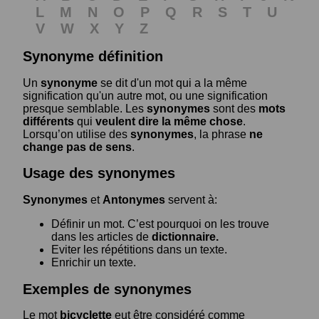
L
M
N
O
P
Q
R
S
T
U
V
W
X
Y
Z
Synonyme définition
Un
synonyme
se dit d'un mot qui a la même
signification qu'un autre mot, ou une signification
presque semblable. Les
synonymes
sont des
mots
différents
qui
veulent dire la même chose
.
Lorsqu’on utilise des
synonymes
, la phrase
ne
change pas de sens
.
Usage des synonymes
Synonymes
et
Antonymes
servent à:
Définir un mot. C’est pourquoi on les trouve
dans les articles de
dictionnaire.
Eviter les répétitions dans un texte.
Enrichir un texte.
Exemples de synonymes
Le mot
bicyclette
eut être considéré comme