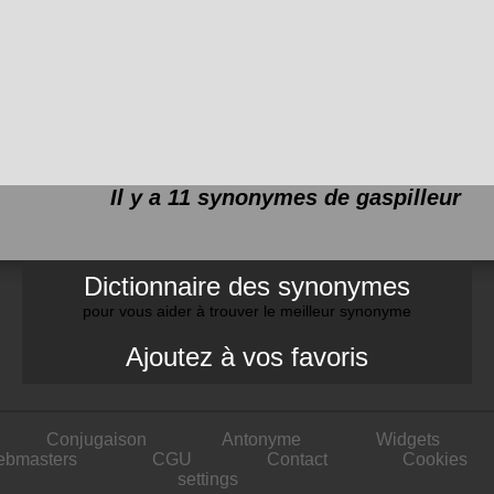
Il y a 11 synonymes de
gaspilleur
Dictionnaire des synonymes
pour vous aider à trouver le meilleur synonyme
Ajoutez à vos favoris
Conjugaison
Antonyme
Widgets
ebmasters
CGU
Contact
Cookies
settings