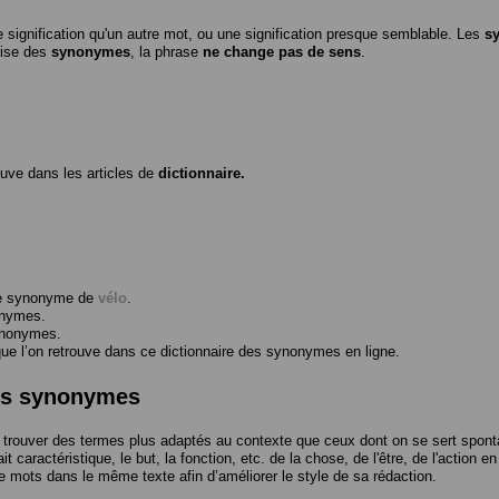
 signification qu'un autre mot, ou une signification presque semblable. Les
s
ilise des
synonymes
, la phrase
ne change pas de sens
.
ouve dans les articles de
dictionnaire.
me synonyme de
vélo
.
onymes.
ynonymes.
 l’on retrouve dans ce dictionnaire des synonymes en ligne.
des synonymes
trouver des termes plus adaptés au contexte que ceux dont on se sert spont
t caractéristique, le but, la fonction, etc. de la chose, de l'être, de l'action e
e mots dans le même texte afin d’améliorer le style de sa rédaction.