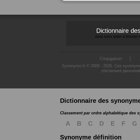
Dictionnaire d
pour vous aider à trouver
Conjugaison
Synonymo.fr © 2009 - 2026. Ces synonymes s
strictement personnel
Dictionnaire des synonym
Classement par ordre alphabétique des
A
B
C
D
E
F
G
Synonyme définition