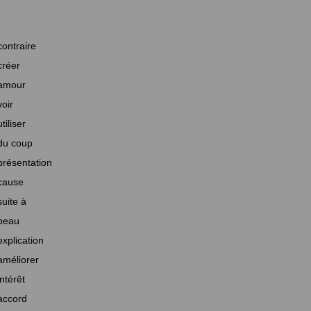
contraire
créer
amour
voir
utiliser
du coup
présentation
cause
suite à
beau
explication
améliorer
intérêt
accord