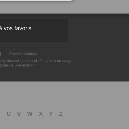
à vos favoris
Cookies settings
nonymes est gratuite et réservée à un usage
toriale de Synonymo.fr
T
U
V
W
X
Y
Z