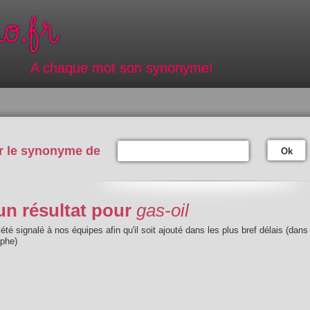
A chaque mot son synonyme!
r le synonyme de
Ok
n résultat pour
gas-oil
été signalé à nos équipes afin qu'il soit ajouté dans les plus bref délais (dans
aphe)