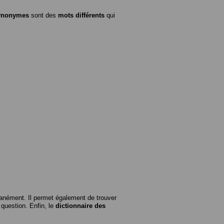
ynonymes
sont des
mots différents
qui
anément. Il permet également de trouver
n question. Enfin, le
dictionnaire des