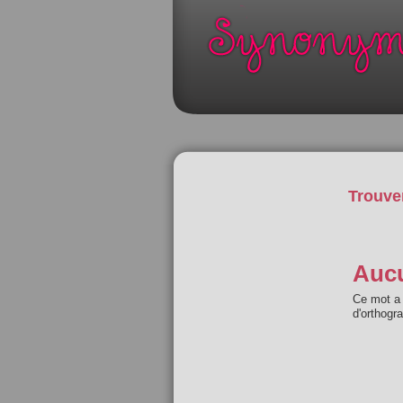
Trouve
Aucu
Ce mot a 
d'orthogr