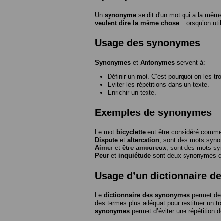
Un
synonyme
se dit d'un mot qui a la même
veulent dire la même chose
. Lorsqu’on ut
Usage des synonymes
Synonymes
et
Antonymes
servent à:
Définir un mot. C’est pourquoi on les tr
Eviter les répétitions dans un texte.
Enrichir un texte.
Exemples de synonymes
Le mot
bicyclette
eut être considéré com
Dispute
et
altercation
, sont des mots syn
Aimer
et
être amoureux
, sont des mots s
Peur
et
inquiétude
sont deux synonymes que
Usage d’un dictionnaire 
Le
dictionnaire des synonymes
permet de 
des termes plus adéquat pour restituer un trai
synonymes
permet d’éviter une répétition d