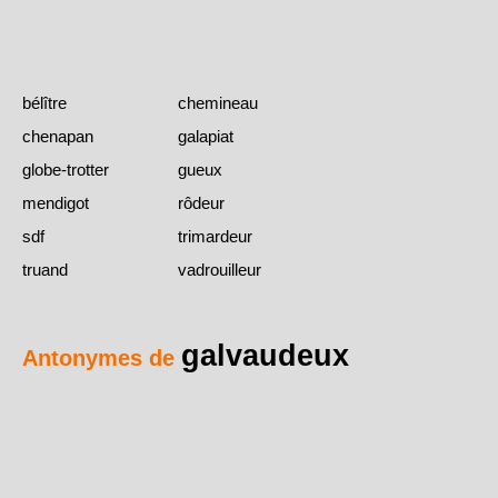
bélître
chemineau
chenapan
galapiat
globe-trotter
gueux
mendigot
rôdeur
sdf
trimardeur
truand
vadrouilleur
galvaudeux
Antonymes de