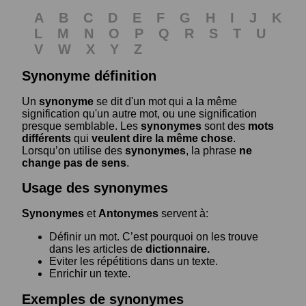
A
B
C
D
E
F
G
H
I
J
K
L
M
N
O
P
Q
R
S
T
U
V
W
X
Y
Z
Synonyme définition
Un
synonyme
se dit d'un mot qui a la même
signification qu'un autre mot, ou une signification
presque semblable. Les
synonymes
sont des
mots
différents
qui
veulent dire la même chose
.
Lorsqu’on utilise des
synonymes
, la phrase
ne
change pas de sens
.
Usage des synonymes
Synonymes
et
Antonymes
servent à:
Définir un mot. C’est pourquoi on les trouve
dans les articles de
dictionnaire.
Eviter les répétitions dans un texte.
Enrichir un texte.
Exemples de synonymes