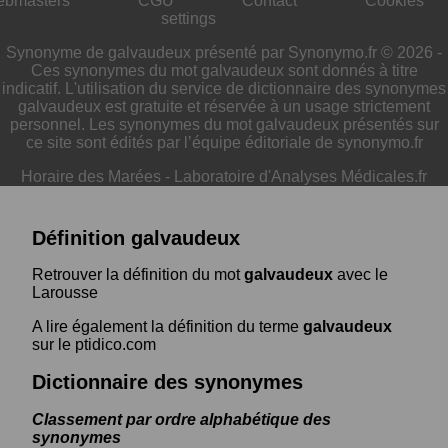
ebmasters
CGU
Contact
Cookies
settings
Synonyme de galvaudeux présenté par Synonymo.fr © 2026 -
Ces synonymes du mot galvaudeux sont donnés à titre
indicatif. L'utilisation du service de dictionnaire des synonymes
galvaudeux est gratuite et réservée à un usage strictement
personnel. Les synonymes du mot galvaudeux présentés sur
ce site sont édités par l’équipe éditoriale de synonymo.fr
Horaire des Marées
-
Laboratoire d'Analyses Médicales.fr
Définition galvaudeux
Retrouver la définition du mot
galvaudeux
avec le
Larousse
A lire également la définition du terme
galvaudeux
sur le ptidico.com
Dictionnaire des synonymes
Classement par ordre alphabétique des
synonymes