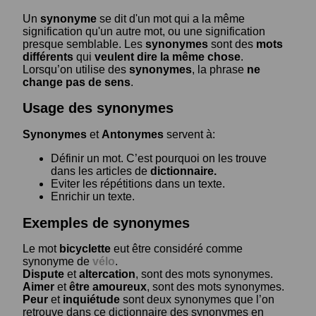
Un
synonyme
se dit d'un mot qui a la même
signification qu'un autre mot, ou une signification
presque semblable. Les
synonymes
sont des
mots
différents
qui
veulent dire la même chose
.
Lorsqu’on utilise des
synonymes
, la phrase
ne
change pas de sens
.
Usage des synonymes
Synonymes
et
Antonymes
servent à:
Définir un mot. C’est pourquoi on les trouve
dans les articles de
dictionnaire.
Eviter les répétitions dans un texte.
Enrichir un texte.
Exemples de synonymes
Le mot
bicyclette
eut être considéré comme
synonyme de
vélo
.
Dispute
et
altercation
, sont des mots synonymes.
Aimer
et
être amoureux
, sont des mots synonymes.
Peur
et
inquiétude
sont deux synonymes que l’on
retrouve dans ce dictionnaire des synonymes en