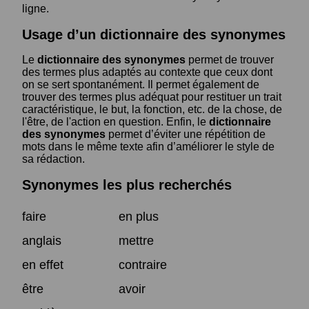
ligne.
Usage d’un dictionnaire des synonymes
Le
dictionnaire des synonymes
permet de trouver
des termes plus adaptés au contexte que ceux dont
on se sert spontanément. Il permet également de
trouver des termes plus adéquat pour restituer un trait
caractéristique, le but, la fonction, etc. de la chose, de
l'être, de l'action en question. Enfin, le
dictionnaire
des synonymes
permet d’éviter une répétition de
mots dans le même texte afin d’améliorer le style de
sa rédaction.
Synonymes les plus recherchés
faire
en plus
anglais
mettre
en effet
contraire
être
avoir