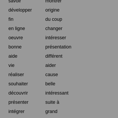
savoir
montrer
développer
origine
fin
du coup
en ligne
changer
oeuvre
intéresser
bonne
présentation
aide
différent
vie
aider
réaliser
cause
souhaiter
belle
découvrir
intéressant
présenter
suite à
intégrer
grand