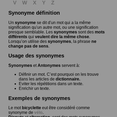
V
W
X
Y
Z
Synonyme définition
Un
synonyme
se dit d'un mot qui a la même
signification qu'un autre mot, ou une signification
presque semblable. Les
synonymes
sont des
mots
différents
qui
veulent dire la même chose
.
Lorsqu’on utilise des
synonymes
, la phrase
ne
change pas de sens
.
Usage des synonymes
Synonymes
et
Antonymes
servent à:
Définir un mot. C’est pourquoi on les trouve
dans les articles de
dictionnaire.
Eviter les répétitions dans un texte.
Enrichir un texte.
Exemples de synonymes
Le mot
bicyclette
eut être considéré comme
synonyme de
vélo
.