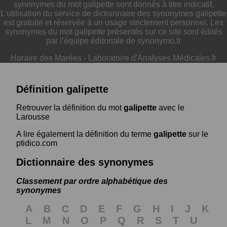
synonymes du mot galipette sont donnés à titre indicatif.
L'utilisation du service de dictionnaire des synonymes galipette
est gratuite et réservée à un usage strictement personnel. Les
synonymes du mot galipette présentés sur ce site sont édités
par l’équipe éditoriale de synonymo.fr
Horaire des Marées
-
Laboratoire d'Analyses Médicales.fr
Définition galipette
Retrouver la définition du mot
galipette
avec le
Larousse
A lire également la définition du terme
galipette
sur le
ptidico.com
Dictionnaire des synonymes
Classement par ordre alphabétique des
synonymes
A
B
C
D
E
F
G
H
I
J
K
L
M
N
O
P
Q
R
S
T
U