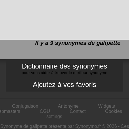
Il y a 9 synonymes de
galipette
Dictionnaire des synonymes
pour vous aider à trouver le meilleur synonyme
Ajoutez à vos favoris
Conjugaison
Antonyme
Widgets
ebmasters
CGU
Contact
Cookies
settings
Synonyme de galipette présenté par Synonymo.fr © 2026 - Ces