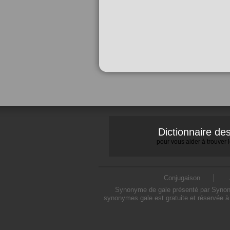
Dictionnaire d
pour vous aider à trouver
Conjugaison
Synonyme de gale présenté par Synonymo
synonymes gale est gratuite et réservée à