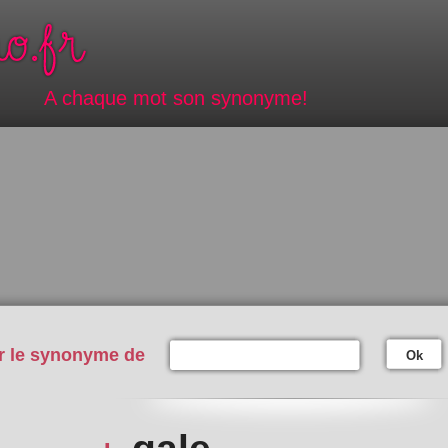
A chaque mot son synonyme!
r le synonyme de
Ok