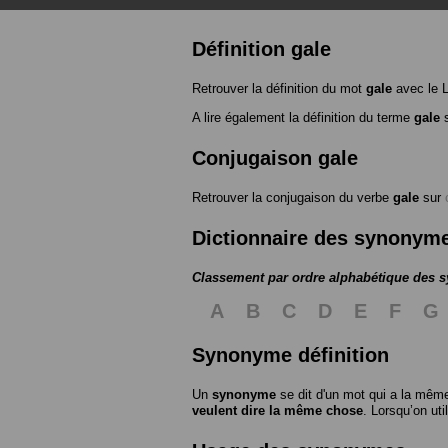
Définition gale
Retrouver la définition du mot
gale
avec le 
A lire également la définition du terme
gale
s
Conjugaison gale
Retrouver la conjugaison du verbe
gale
sur
Dictionnaire des synonym
Classement par ordre alphabétique des
A
B
C
D
E
F
G
Synonyme définition
Un
synonyme
se dit d'un mot qui a la même
veulent dire la même chose
. Lorsqu’on ut