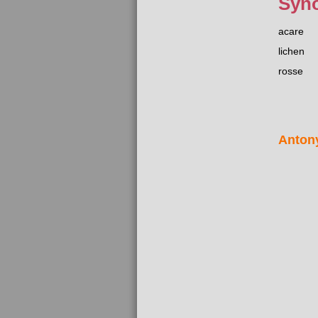
Syn
acare
lichen
rosse
Anton