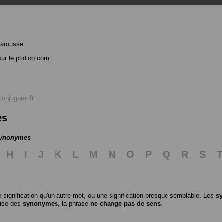
Larousse
ur le ptidico.com
conjugons.fr
es
 synonymes
H
I
J
K
L
M
N
O
P
Q
R
S
 signification qu'un autre mot, ou une signification presque semblable. Les
s
ilise des
synonymes
, la phrase
ne change pas de sens
.