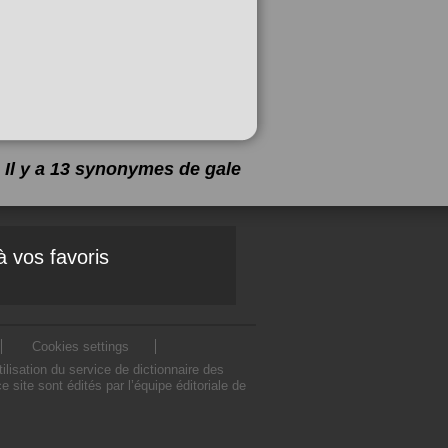
Il y a 13 synonymes de
gale
à vos favoris
Cookies settings
isation du service de dictionnaire des
ite sont édités par l’équipe éditoriale de