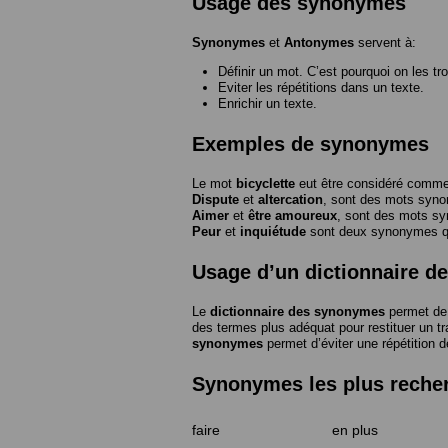
Usage des synonymes
Synonymes
et
Antonymes
servent à:
Définir un mot. C’est pourquoi on les tr
Eviter les répétitions dans un texte.
Enrichir un texte.
Exemples de synonymes
Le mot
bicyclette
eut être considéré com
Dispute
et
altercation
, sont des mots syn
Aimer
et
être amoureux
, sont des mots s
Peur
et
inquiétude
sont deux synonymes que
Usage d’un dictionnaire 
Le
dictionnaire des synonymes
permet de 
des termes plus adéquat pour restituer un trai
synonymes
permet d’éviter une répétition d
Synonymes les plus reche
faire
en plus