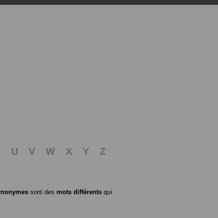
T
U
V
W
X
Y
Z
ynonymes
sont des
mots différents
qui