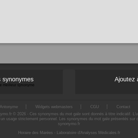
es synonymes
Ajoutez 
 le meilleur synonyme
Antonyme
Widgets webmasters
CGU
Contact
.fr © 2026 - Ces synonymes du mot gale sont donnés à titre indicatif. L'util
 un usage strictement personnel. Les synonymes du mot gale présentés sur ce s
synonymo.fr
Horaire des Marées
-
Laboratoire d'Analyses Médicales.fr