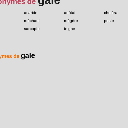
gale
onymes de
acaride
aoûtat
choléra
méchant
mégère
peste
sarcopte
teigne
gale
ymes de