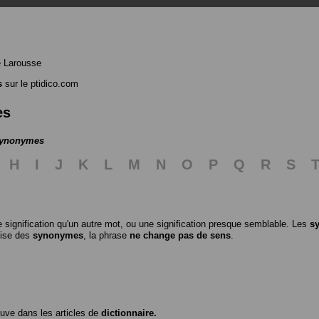
e Larousse
s
sur le ptidico.com
es
 synonymes
H
I
J
K
L
M
N
O
P
Q
R
S
 signification qu'un autre mot, ou une signification presque semblable. Les
s
ilise des
synonymes
, la phrase
ne change pas de sens
.
ouve dans les articles de
dictionnaire.