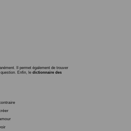
anément. Il permet également de trouver
n question. Enfin, le
dictionnaire des
contraire
créer
amour
voir