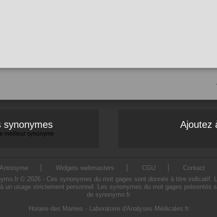
es synonymes
Ajoutez 
 le meilleur synonyme
Antonyme
Widgets webmasters
CGU
Contact
.fr © 2026 - Ces synonymes du mot gages sont donnés à titre indicatif. L'ut
à un usage strictement personnel. Les synonymes du mot gages présentés sur c
de synonymo.fr
Horaire des Marées
-
Laboratoire d'Analyses Médicales.fr