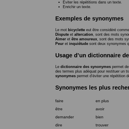
Eviter les répétitions dans un texte.
Enrichir un texte.
Exemples de synonymes
Le mot
bicyclette
eut être considéré com
Dispute
et
altercation
, sont des mots syn
Aimer
et
être amoureux
, sont des mots s
Peur
et
inquiétude
sont deux synonymes que
Usage d’un dictionnaire 
Le
dictionnaire des synonymes
permet de 
des termes plus adéquat pour restituer un trai
synonymes
permet d’éviter une répétition d
Synonymes les plus reche
faire
en plus
être
avoir
demander
bien
dire
trouver