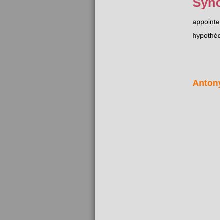
Syn
appoint
hypothè
Anton