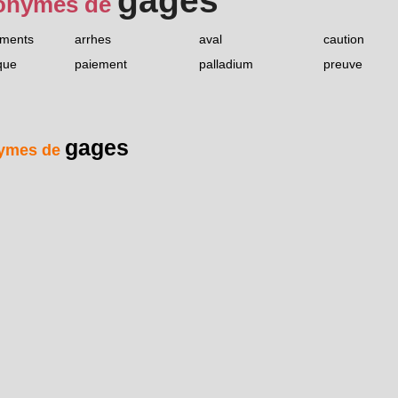
gages
onymes de
ements
arrhes
aval
caution
que
paiement
palladium
preuve
gages
ymes de