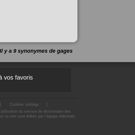
Il y a 9 synonymes de
gages
à vos favoris
Cookies settings
ilisation du service de dictionnaire des
e site sont édités par l’équipe éditoriale