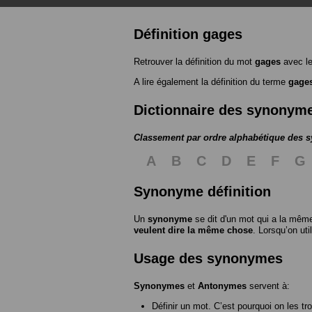
Définition gages
Retrouver la définition du mot
gages
avec l
A lire également la définition du terme
gage
Dictionnaire des synonym
Classement par ordre alphabétique des
A
B
C
D
E
F
G
Synonyme définition
Un
synonyme
se dit d'un mot qui a la même
veulent dire la même chose
. Lorsqu’on ut
Usage des synonymes
Synonymes
et
Antonymes
servent à:
Définir un mot. C’est pourquoi on les tr