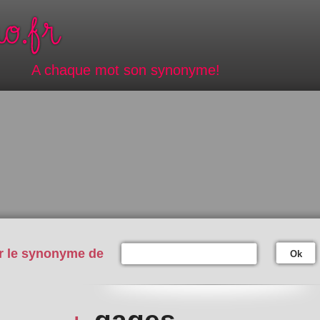
A chaque mot son synonyme!
r le synonyme de
Ok