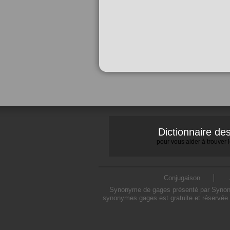
Dictionnaire d
pour vous aider à trouver
Conjugaison
Synonyme de gages présenté par Synonymo
synonymes gages est gratuite et réservée 