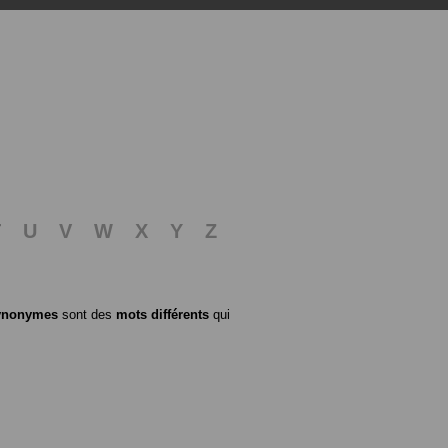
T
U
V
W
X
Y
Z
ynonymes
sont des
mots différents
qui