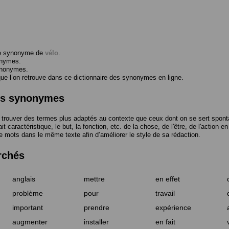
me synonyme de
vélo
.
onymes.
ynonymes.
 l’on retrouve dans ce dictionnaire des synonymes en ligne.
des synonymes
trouver des termes plus adaptés au contexte que ceux dont on se sert spont
t caractéristique, le but, la fonction, etc. de la chose, de l'être, de l'action e
e mots dans le même texte afin d’améliorer le style de sa rédaction.
rchés
anglais
mettre
en effet
problème
pour
travail
important
prendre
expérience
augmenter
installer
en fait