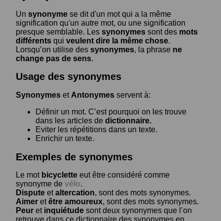
Un
synonyme
se dit d'un mot qui a la même
signification qu'un autre mot, ou une signification
presque semblable. Les
synonymes
sont des
mots
différents
qui
veulent dire la même chose
.
Lorsqu’on utilise des
synonymes
, la phrase
ne
change pas de sens
.
Usage des synonymes
Synonymes
et
Antonymes
servent à:
Définir un mot. C’est pourquoi on les trouve
dans les articles de
dictionnaire.
Eviter les répétitions dans un texte.
Enrichir un texte.
Exemples de synonymes
Le mot
bicyclette
eut être considéré comme
synonyme de
vélo
.
Dispute
et
altercation
, sont des mots synonymes.
Aimer
et
être amoureux
, sont des mots synonymes.
Peur
et
inquiétude
sont deux synonymes que l’on
retrouve dans ce dictionnaire des synonymes en