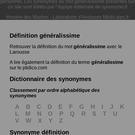
personnel. Les synonymes du mot généralissime présentés sur
ce site sont édités par l’équipe éditoriale de synonymo.fr
Horaire des Marées
-
Laboratoire d'Analyses Médicales.fr
Définition généralissime
Retrouver la définition du mot
généralissime
avec le
Larousse
A lire également la définition du terme
généralissime
sur le ptidico.com
Dictionnaire des synonymes
Classement par ordre alphabétique des
synonymes
A
B
C
D
E
F
G
H
I
J
K
L
M
N
O
P
Q
R
S
T
U
V
W
X
Y
Z
Synonyme définition