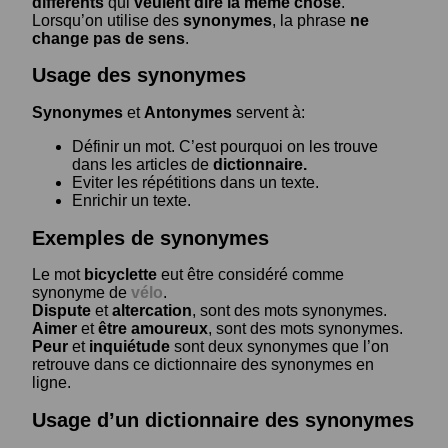
différents
qui
veulent dire la même chose
.
Lorsqu’on utilise des
synonymes
, la phrase
ne
change pas de sens
.
Usage des synonymes
Synonymes
et
Antonymes
servent à:
Définir un mot. C’est pourquoi on les trouve
dans les articles de
dictionnaire.
Eviter les répétitions dans un texte.
Enrichir un texte.
Exemples de synonymes
Le mot
bicyclette
eut être considéré comme
synonyme de
vélo
.
Dispute
et
altercation
, sont des mots synonymes.
Aimer
et
être amoureux
, sont des mots synonymes.
Peur
et
inquiétude
sont deux synonymes que l’on
retrouve dans ce dictionnaire des synonymes en
ligne.
Usage d’un dictionnaire des synonymes