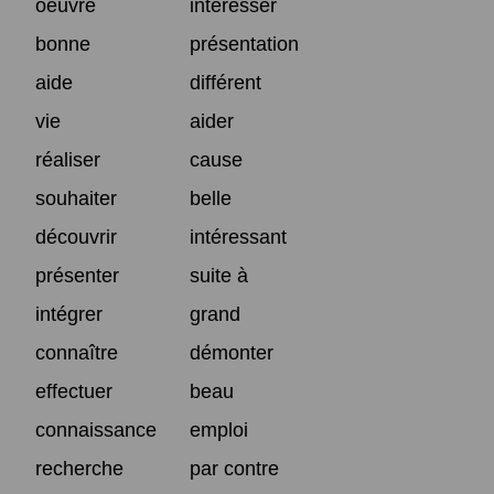
oeuvre
intéresser
bonne
présentation
aide
différent
vie
aider
réaliser
cause
souhaiter
belle
découvrir
intéressant
présenter
suite à
intégrer
grand
connaître
démonter
effectuer
beau
connaissance
emploi
recherche
par contre