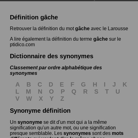
Définition gâche
Retrouver la définition du mot
gâche
avec le Larousse
A lire également la définition du terme
gâche
sur le
ptidico.com
Dictionnaire des synonymes
Classement par ordre alphabétique des
synonymes
A
B
C
D
E
F
G
H
I
J
K
L
M
N
O
P
Q
R
S
T
U
V
W
X
Y
Z
Synonyme définition
Un
synonyme
se dit d'un mot qui a la même
signification qu'un autre mot, ou une signification
presque semblable. Les
synonymes
sont des
mots