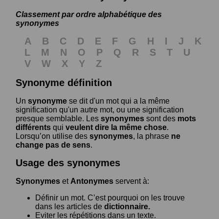
Classement par ordre alphabétique des
synonymes
A
B
C
D
E
F
G
H
I
J
K
L
M
N
O
P
Q
R
S
T
U
V
W
X
Y
Z
Synonyme définition
Un
synonyme
se dit d'un mot qui a la même
signification qu'un autre mot, ou une signification
presque semblable. Les
synonymes
sont des
mots
différents
qui
veulent dire la même chose
.
Lorsqu’on utilise des
synonymes
, la phrase
ne
change pas de sens
.
Usage des synonymes
Synonymes
et
Antonymes
servent à:
Définir un mot. C’est pourquoi on les trouve
dans les articles de
dictionnaire.
Eviter les répétitions dans un texte.