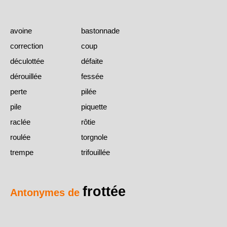
avoine
bastonnade
correction
coup
déculottée
défaite
dérouillée
fessée
perte
pilée
pile
piquette
raclée
rôtie
roulée
torgnole
trempe
trifouillée
frottée
Antonymes de