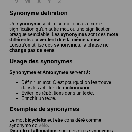
V
W
X
Y
Z
Synonyme définition
Un
synonyme
se dit d'un mot qui a la même
signification qu'un autre mot, ou une signification
presque semblable. Les
synonymes
sont des
mots
différents
qui
veulent dire la même chose
.
Lorsqu’on utilise des
synonymes
, la phrase
ne
change pas de sens
.
Usage des synonymes
Synonymes
et
Antonymes
servent à:
Définir un mot. C’est pourquoi on les trouve
dans les articles de
dictionnaire.
Eviter les répétitions dans un texte.
Enrichir un texte.
Exemples de synonymes
Le mot
bicyclette
eut être considéré comme
synonyme de
vélo
.
Dispute
et
altercation
, sont des mots synonymes.