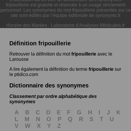
fripouillerie est gratuite et réservée à un usage strictement
personnel. Les synonymes du mot fripouillerie présentés sur ce
site sont édités par l’équipe éditoriale de synonymo.fr
Horaire des Marées
-
Laboratoire d'Analyses Médicales.fr
Définition fripouillerie
Retrouver la définition du mot
fripouillerie
avec le
Larousse
A lire également la définition du terme
fripouillerie
sur
le ptidico.com
Dictionnaire des synonymes
Classement par ordre alphabétique des
synonymes
A
B
C
D
E
F
G
H
I
J
K
L
M
N
O
P
Q
R
S
T
U
V
W
X
Y
Z