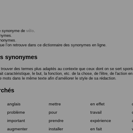
me synonyme de
vélo
.
onymes.
ynonymes.
 l’on retrouve dans ce dictionnaire des synonymes en ligne.
des synonymes
trouver des termes plus adaptés au contexte que ceux dont on se sert spont
t caractéristique, le but, la fonction, etc. de la chose, de l'être, de l'action e
e mots dans le même texte afin d’améliorer le style de sa rédaction.
rchés
anglais
mettre
en effet
problème
pour
travail
important
prendre
expérience
augmenter
installer
en fait