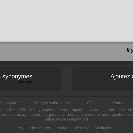
Il
es synonymes
Ajoutez 
 le meilleur synonyme
Antonyme
Widgets webmasters
CGU
Contact
mo.fr © 2026 - Ces synonymes du mot frigorifié sont donnés à titre indicatif. L
ervée à un usage strictement personnel. Les synonymes du mot frigorifié prése
éditoriale de synonymo.fr
Horaire des Marées
-
Laboratoire d'Analyses Médicales.fr