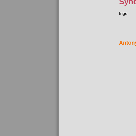
Syn
frigo
Anton