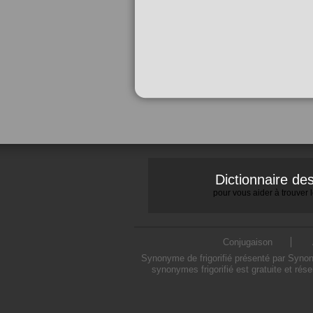
Dictionnaire d
pour vous aider à trouver
Conjugaison
Synonyme de frigorifié présenté par Synony
synonymes frigorifié est gratuite et rés