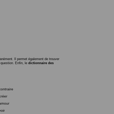
anément. Il permet également de trouver
n question. Enfin, le
dictionnaire des
contraire
créer
amour
voir