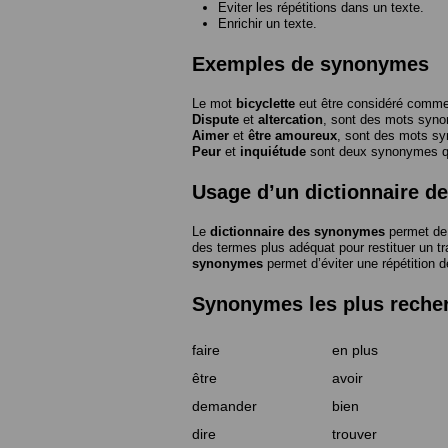
Eviter les répétitions dans un texte.
Enrichir un texte.
Exemples de synonymes
Le mot
bicyclette
eut être considéré com
Dispute
et
altercation
, sont des mots syn
Aimer
et
être amoureux
, sont des mots s
Peur
et
inquiétude
sont deux synonymes que
Usage d’un dictionnaire 
Le
dictionnaire des synonymes
permet de 
des termes plus adéquat pour restituer un trai
synonymes
permet d’éviter une répétition d
Synonymes les plus reche
faire
en plus
être
avoir
demander
bien
dire
trouver