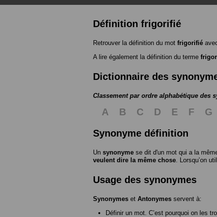
Définition frigorifié
Retrouver la définition du mot
frigorifié
avec
A lire également la définition du terme
frigor
Dictionnaire des synonym
Classement par ordre alphabétique des
A
B
C
D
E
F
G
Synonyme définition
Un
synonyme
se dit d'un mot qui a la même
veulent dire la même chose
. Lorsqu’on ut
Usage des synonymes
Synonymes
et
Antonymes
servent à:
Définir un mot. C’est pourquoi on les tr