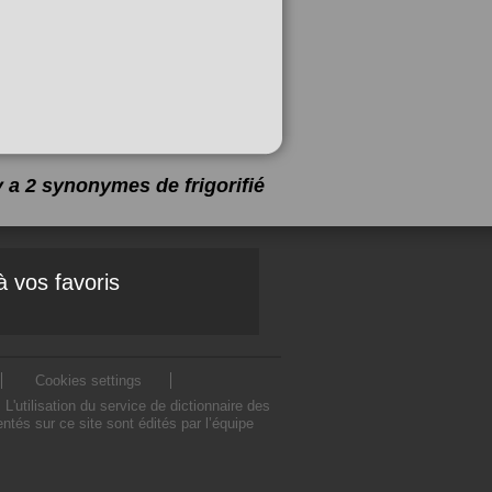
 y a 2 synonymes de
frigorifié
à vos favoris
Cookies settings
'utilisation du service de dictionnaire des
ntés sur ce site sont édités par l’équipe