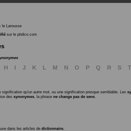
 le Larousse
ifié
sur le ptidico.com
es
 synonymes
H
I
J
K
L
M
N
O
P
Q
R
S
 signification qu'un autre mot, ou une signification presque semblable. Les
s
ilise des
synonymes
, la phrase
ne change pas de sens
.
ouve dans les articles de
dictionnaire.