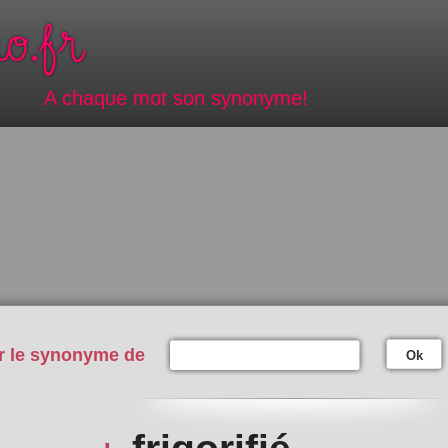
A chaque mot son synonyme!
r le synonyme de
Ok