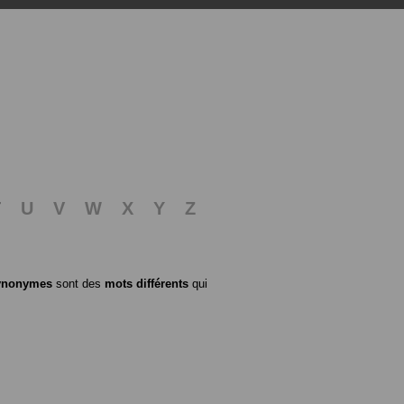
T
U
V
W
X
Y
Z
ynonymes
sont des
mots différents
qui