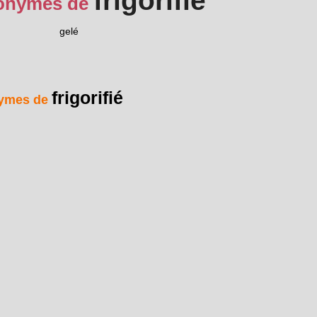
frigorifié
onymes de
gelé
frigorifié
ymes de