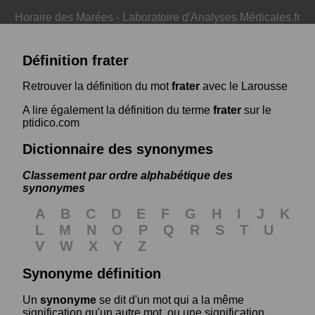
Horaire des Marées
-
Laboratoire d'Analyses Médicales.fr
Définition frater
Retrouver la définition du mot
frater
avec le Larousse
A lire également la définition du terme
frater
sur le
ptidico.com
Dictionnaire des synonymes
Classement par ordre alphabétique des
synonymes
A
B
C
D
E
F
G
H
I
J
K
L
M
N
O
P
Q
R
S
T
U
V
W
X
Y
Z
Synonyme définition
Un
synonyme
se dit d'un mot qui a la même
signification qu'un autre mot, ou une signification