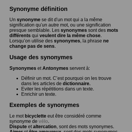
Synonyme définition
Un
synonyme
se dit d'un mot qui a la même
signification qu'un autre mot, ou une signification
presque semblable. Les
synonymes
sont des
mots
différents
qui
veulent dire la même chose
.
Lorsqu’on utilise des
synonymes
, la phrase
ne
change pas de sens
.
Usage des synonymes
Synonymes
et
Antonymes
servent à:
Définir un mot. C’est pourquoi on les trouve
dans les articles de
dictionnaire.
Eviter les répétitions dans un texte.
Enrichir un texte.
Exemples de synonymes
Le mot
bicyclette
eut être considéré comme
synonyme de
vélo
.
Dispute
et
altercation
, sont des mots synonymes.
Aimer
et
être amoureux
, sont des mots synonymes.