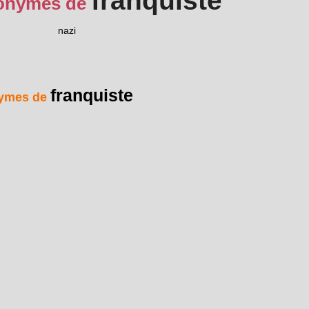
franquiste
onymes de
nazi
franquiste
ymes de