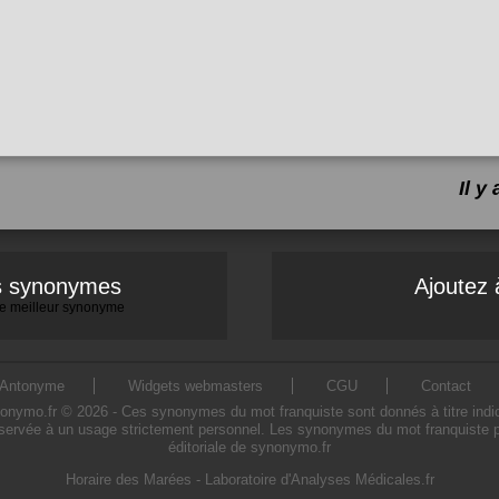
Il 
es synonymes
Ajoutez 
 le meilleur synonyme
Antonyme
Widgets webmasters
CGU
Contact
ymo.fr © 2026 - Ces synonymes du mot franquiste sont donnés à titre indicatif
servée à un usage strictement personnel. Les synonymes du mot franquiste pr
éditoriale de synonymo.fr
Horaire des Marées
-
Laboratoire d'Analyses Médicales.fr