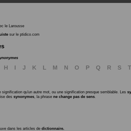
c le Larousse
uiste
sur le ptidico.com
es
 synonymes
H
I
J
K
L
M
N
O
P
Q
R
S
 signification qu'un autre mot, ou une signification presque semblable. Les
s
ilise des
synonymes
, la phrase
ne change pas de sens
.
ouve dans les articles de
dictionnaire.