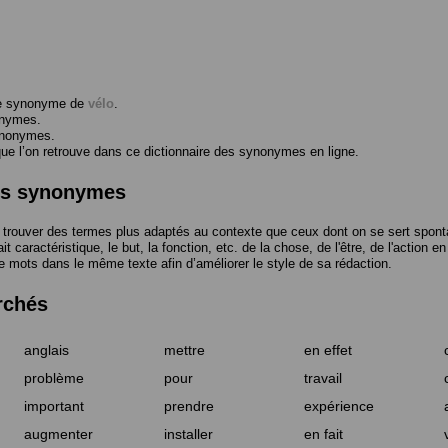
me synonyme de
vélo
.
onymes.
ynonymes.
 l’on retrouve dans ce dictionnaire des synonymes en ligne.
des synonymes
trouver des termes plus adaptés au contexte que ceux dont on se sert spont
t caractéristique, le but, la fonction, etc. de la chose, de l'être, de l'action e
e mots dans le même texte afin d’améliorer le style de sa rédaction.
rchés
anglais
mettre
en effet
problème
pour
travail
important
prendre
expérience
augmenter
installer
en fait