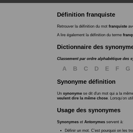
Définition franquiste
Retrouver la définition du mot
franquiste
ave
A lire également la définition du terme
franq
Dictionnaire des synonym
Classement par ordre alphabétique des
A
B
C
D
E
F
G
Synonyme définition
Un
synonyme
se dit d'un mot qui a la même
veulent dire la même chose
. Lorsqu’on ut
Usage des synonymes
Synonymes
et
Antonymes
servent à:
Définir un mot. C’est pourquoi on les tr