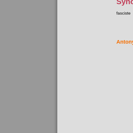
Syn
fasciste
Anton