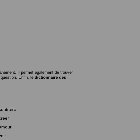
anément. Il permet également de trouver
n question. Enfin, le
dictionnaire des
contraire
créer
amour
voir