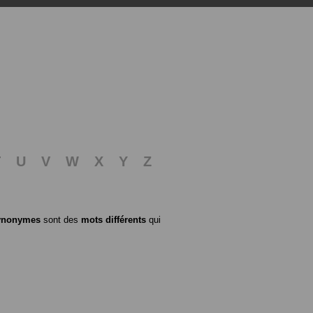
T
U
V
W
X
Y
Z
ynonymes
sont des
mots différents
qui