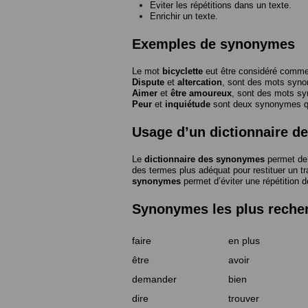
Eviter les répétitions dans un texte.
Enrichir un texte.
Exemples de synonymes
Le mot
bicyclette
eut être considéré com
Dispute
et
altercation
, sont des mots syn
Aimer
et
être amoureux
, sont des mots s
Peur
et
inquiétude
sont deux synonymes que
Usage d’un dictionnaire 
Le
dictionnaire des synonymes
permet de 
des termes plus adéquat pour restituer un trai
synonymes
permet d’éviter une répétition d
Synonymes les plus reche
faire
en plus
être
avoir
demander
bien
dire
trouver