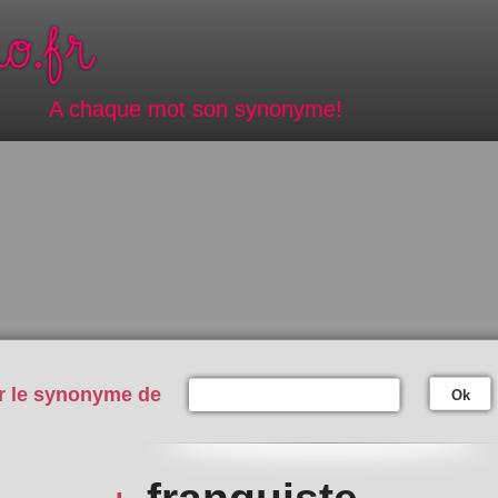
A chaque mot son synonyme!
r le synonyme de
Ok