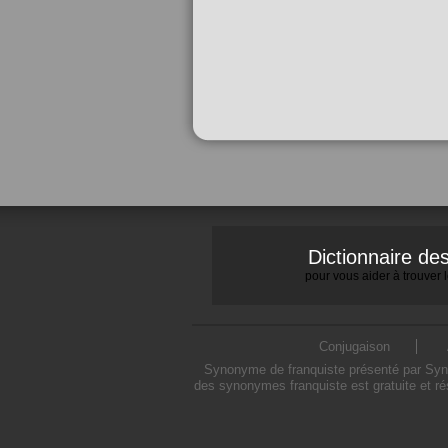
Dictionnaire d
pour vous aider à trouver
Conjugaison
Synonyme de franquiste présenté par Synon
des synonymes franquiste est gratuite et ré