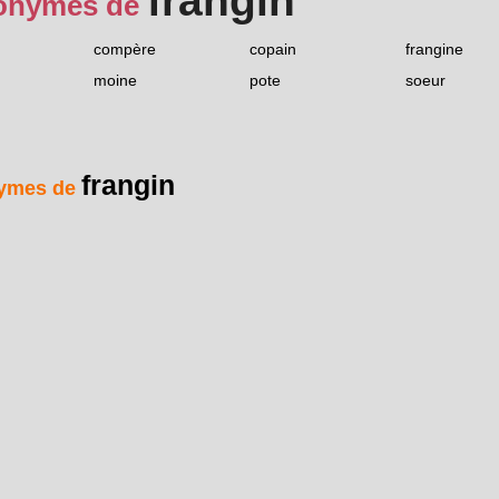
frangin
onymes de
compère
copain
frangine
moine
pote
soeur
frangin
ymes de