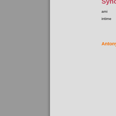
Syn
ami
intime
Anton