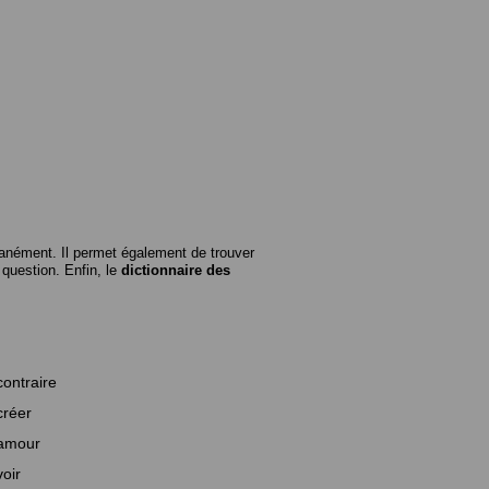
anément. Il permet également de trouver
n question. Enfin, le
dictionnaire des
contraire
créer
amour
voir