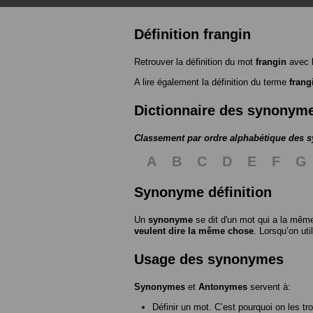
Définition frangin
Retrouver la définition du mot
frangin
avec 
A lire également la définition du terme
frang
Dictionnaire des synonym
Classement par ordre alphabétique des
A
B
C
D
E
F
G
Synonyme définition
Un
synonyme
se dit d'un mot qui a la même
veulent dire la même chose
. Lorsqu’on ut
Usage des synonymes
Synonymes
et
Antonymes
servent à:
Définir un mot. C’est pourquoi on les tr