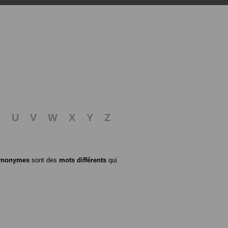
T
U
V
W
X
Y
Z
ynonymes
sont des
mots différents
qui