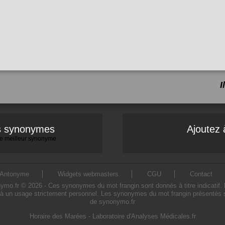
I
es synonymes
Ajoutez 
 le meilleur synonyme
Antonyme
Widgets webmasters
CGU
Contact
o.fr © 2026 - Ces synonymes du mot frangin sont donnés à titre indicatif. L'u
à un usage strictement personnel. Les synonymes du mot frangin présentés sur
de synonymo.fr
Horaire des Marées
-
Laboratoire d'Analyses Médicales.fr