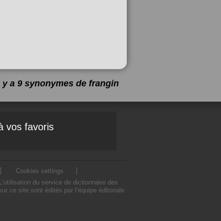
l y a 9 synonymes de
frangin
à vos favoris
Cookies settings
tilisation du service de dictionnaire des
 ce site sont édités par l’équipe éditoriale