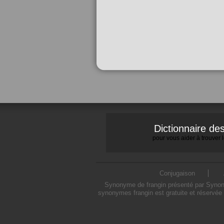
Dictionnaire d
pour vous aider à trouver
Conjugaison
Synonyme de frangin présenté par Synonym
synonymes frangin est gratuite et réservée 