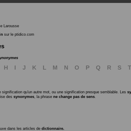
le Larousse
in
sur le ptidico.com
es
 synonymes
H
I
J
K
L
M
N
O
P
Q
R
S
 signification qu'un autre mot, ou une signification presque semblable. Les
s
ilise des
synonymes
, la phrase
ne change pas de sens
.
ouve dans les articles de
dictionnaire.