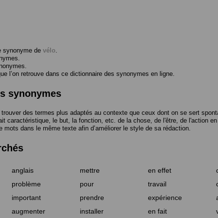
me synonyme de
vélo
.
onymes.
ynonymes.
 l’on retrouve dans ce dictionnaire des synonymes en ligne.
des synonymes
trouver des termes plus adaptés au contexte que ceux dont on se sert spont
t caractéristique, le but, la fonction, etc. de la chose, de l'être, de l'action e
e mots dans le même texte afin d’améliorer le style de sa rédaction.
rchés
anglais
mettre
en effet
problème
pour
travail
important
prendre
expérience
augmenter
installer
en fait