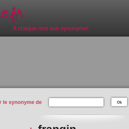
A chaque mot son synonyme!
r le synonyme de
Ok