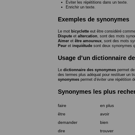
Eviter les répétitions dans un texte.
Enrichir un texte.
Exemples de synonymes
Le mot
bicyclette
eut être considéré com
Dispute
et
altercation
, sont des mots syn
Aimer
et
être amoureux
, sont des mots s
Peur
et
inquiétude
sont deux synonymes que
Usage d’un dictionnaire 
Le
dictionnaire des synonymes
permet de 
des termes plus adéquat pour restituer un trai
synonymes
permet d’éviter une répétition d
Synonymes les plus reche
faire
en plus
être
avoir
demander
bien
dire
trouver