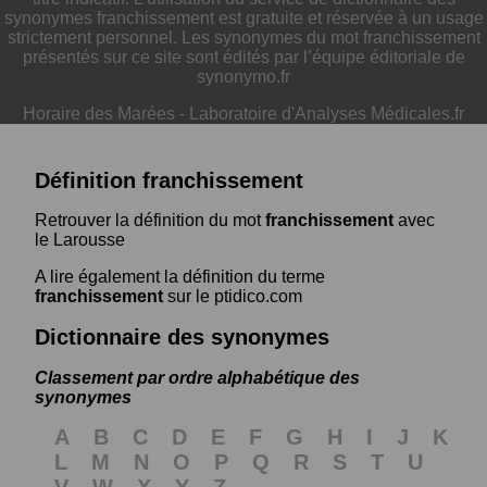
synonymes franchissement est gratuite et réservée à un usage
strictement personnel. Les synonymes du mot franchissement
présentés sur ce site sont édités par l’équipe éditoriale de
synonymo.fr
Horaire des Marées
-
Laboratoire d'Analyses Médicales.fr
Définition franchissement
Retrouver la définition du mot
franchissement
avec
le Larousse
A lire également la définition du terme
franchissement
sur le ptidico.com
Dictionnaire des synonymes
Classement par ordre alphabétique des
synonymes
A
B
C
D
E
F
G
H
I
J
K
L
M
N
O
P
Q
R
S
T
U
V
W
X
Y
Z