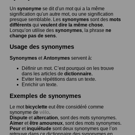
Un
synonyme
se dit d'un mot qui a la même
signification qu'un autre mot, ou une signification
presque semblable. Les
synonymes
sont des
mots
différents
qui
veulent dire la même chose
.
Lorsqu’on utilise des
synonymes
, la phrase
ne
change pas de sens
.
Usage des synonymes
Synonymes
et
Antonymes
servent à:
Définir un mot. C’est pourquoi on les trouve
dans les articles de
dictionnaire.
Eviter les répétitions dans un texte.
Enrichir un texte.
Exemples de synonymes
Le mot
bicyclette
eut être considéré comme
synonyme de
vélo
.
Dispute
et
altercation
, sont des mots synonymes.
Aimer
et
être amoureux
, sont des mots synonymes.
Peur
et
inquiétude
sont deux synonymes que l’on
retrouve dans ce dictionnaire des synonymes en