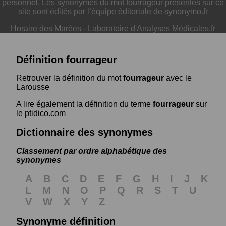
personnel. Les synonymes du mot fourrageur présentés sur ce
site sont édités par l’équipe éditoriale de synonymo.fr
Horaire des Marées
-
Laboratoire d'Analyses Médicales.fr
Définition fourrageur
Retrouver la définition du mot
fourrageur
avec le
Larousse
A lire également la définition du terme
fourrageur
sur
le ptidico.com
Dictionnaire des synonymes
Classement par ordre alphabétique des
synonymes
A
B
C
D
E
F
G
H
I
J
K
L
M
N
O
P
Q
R
S
T
U
V
W
X
Y
Z
Synonyme définition