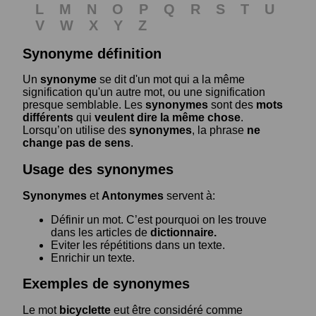
L
M
N
O
P
Q
R
S
T
U
V
W
X
Y
Z
Synonyme définition
Un
synonyme
se dit d'un mot qui a la même
signification qu'un autre mot, ou une signification
presque semblable. Les
synonymes
sont des
mots
différents
qui
veulent dire la même chose
.
Lorsqu’on utilise des
synonymes
, la phrase
ne
change pas de sens
.
Usage des synonymes
Synonymes
et
Antonymes
servent à:
Définir un mot. C’est pourquoi on les trouve
dans les articles de
dictionnaire.
Eviter les répétitions dans un texte.
Enrichir un texte.
Exemples de synonymes
Le mot
bicyclette
eut être considéré comme