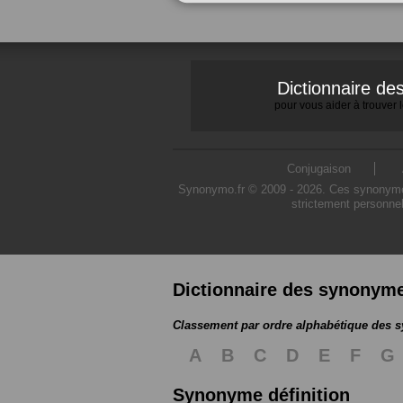
Dictionnaire d
pour vous aider à trouver
Conjugaison
Synonymo.fr © 2009 - 2026. Ces synonymes s
strictement personnel
Dictionnaire des synonym
Classement par ordre alphabétique des
A
B
C
D
E
F
G
Synonyme définition