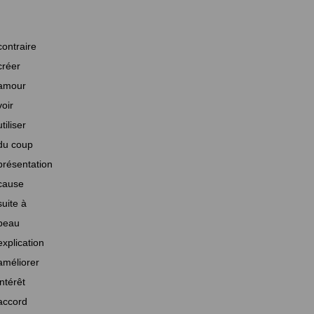
contraire
créer
amour
voir
utiliser
du coup
présentation
cause
suite à
beau
explication
améliorer
intérêt
accord