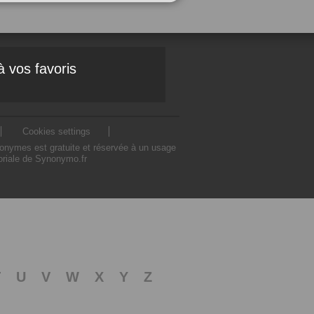
à vos favoris
Cookies settings
nonymes est gratuite et réservée à un usage
toriale de Synonymo.fr
T
U
V
W
X
Y
Z