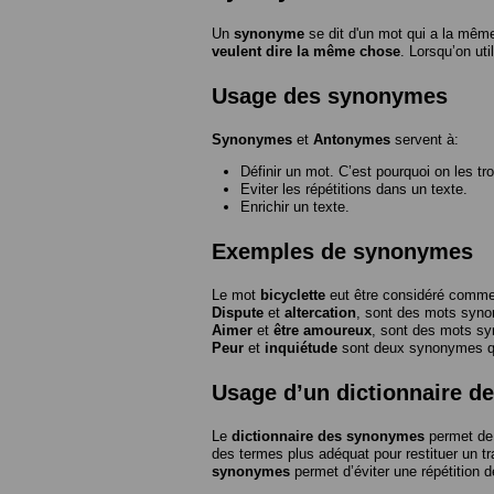
Un
synonyme
se dit d'un mot qui a la même
veulent dire la même chose
. Lorsqu’on ut
Usage des synonymes
Synonymes
et
Antonymes
servent à:
Définir un mot. C’est pourquoi on les tr
Eviter les répétitions dans un texte.
Enrichir un texte.
Exemples de synonymes
Le mot
bicyclette
eut être considéré com
Dispute
et
altercation
, sont des mots syn
Aimer
et
être amoureux
, sont des mots s
Peur
et
inquiétude
sont deux synonymes que
Usage d’un dictionnaire 
Le
dictionnaire des synonymes
permet de 
des termes plus adéquat pour restituer un trai
synonymes
permet d’éviter une répétition d