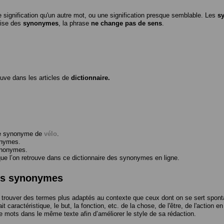
 signification qu'un autre mot, ou une signification presque semblable. Les
s
ilise des
synonymes
, la phrase
ne change pas de sens
.
ouve dans les articles de
dictionnaire.
me synonyme de
vélo
.
onymes.
ynonymes.
 l’on retrouve dans ce dictionnaire des synonymes en ligne.
des synonymes
trouver des termes plus adaptés au contexte que ceux dont on se sert spont
t caractéristique, le but, la fonction, etc. de la chose, de l'être, de l'action e
e mots dans le même texte afin d’améliorer le style de sa rédaction.