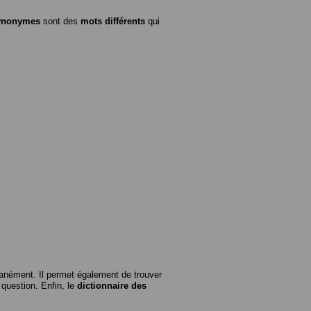
ynonymes
sont des
mots différents
qui
anément. Il permet également de trouver
n question. Enfin, le
dictionnaire des