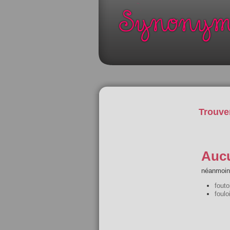
Trouve
Aucu
néanmoins
fouto
fouloi