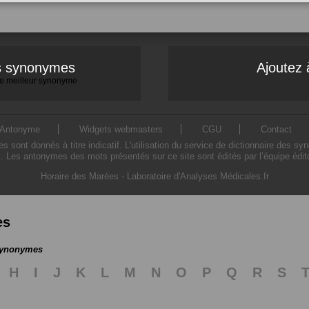
es synonymes
Ajoutez 
 le meilleur synonyme
Antonyme
Widgets webmasters
CGU
Contact
ont donnés à titre indicatif. L'utilisation du service de dictionnaire des sy
. Les antonymes des mots présentés sur ce site sont édités par l’équipe édi
Horaire des Marées
-
Laboratoire d'Analyses Médicales.fr
es
 synonymes
H
I
J
K
L
M
N
O
P
Q
R
S