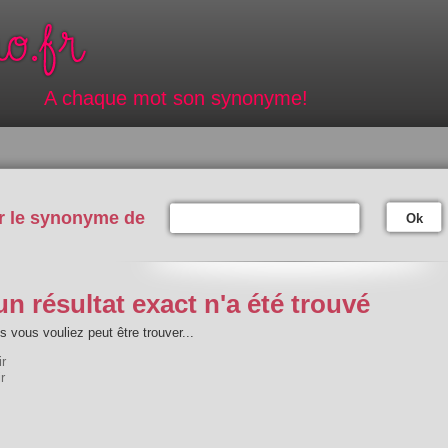
A chaque mot son synonyme!
r le synonyme de
Ok
n résultat exact n'a été trouvé
 vous vouliez peut être trouver...
ir
r