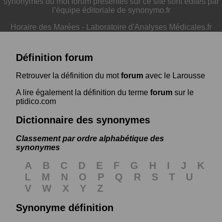
synonymes du mot forum présentés sur ce site sont édités par
l’équipe éditoriale de synonymo.fr
Horaire des Marées
-
Laboratoire d'Analyses Médicales.fr
Définition forum
Retrouver la définition du mot
forum
avec le Larousse
A lire également la définition du terme
forum
sur le
ptidico.com
Dictionnaire des synonymes
Classement par ordre alphabétique des
synonymes
A
B
C
D
E
F
G
H
I
J
K
L
M
N
O
P
Q
R
S
T
U
V
W
X
Y
Z
Synonyme définition