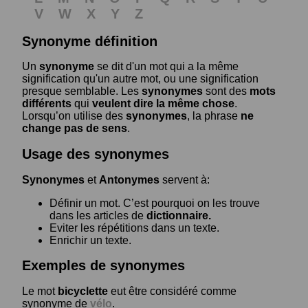
V
W
X
Y
Z
Synonyme définition
Un
synonyme
se dit d'un mot qui a la même
signification qu'un autre mot, ou une signification
presque semblable. Les
synonymes
sont des
mots
différents
qui
veulent dire la même chose
.
Lorsqu’on utilise des
synonymes
, la phrase
ne
change pas de sens
.
Usage des synonymes
Synonymes
et
Antonymes
servent à:
Définir un mot. C’est pourquoi on les trouve
dans les articles de
dictionnaire.
Eviter les répétitions dans un texte.
Enrichir un texte.
Exemples de synonymes
Le mot
bicyclette
eut être considéré comme
synonyme de
vélo
.