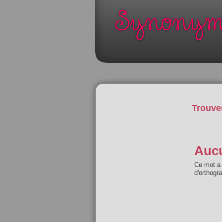
Trouve
Aucu
Ce mot a 
d'orthogr