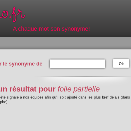
A chaque mot son synonyme!
r le synonyme de
Ok
n résultat pour
folie partielle
été signalé à nos équipes afin qu'il soit ajouté dans les plus bref délais (dans
aphe)