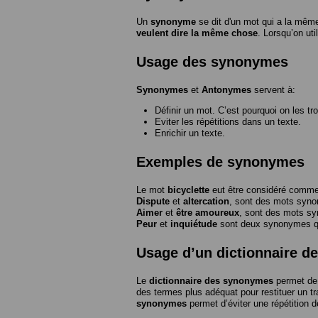
Un
synonyme
se dit d'un mot qui a la même
veulent dire la même chose
. Lorsqu’on ut
Usage des synonymes
Synonymes
et
Antonymes
servent à:
Définir un mot. C’est pourquoi on les tr
Eviter les répétitions dans un texte.
Enrichir un texte.
Exemples de synonymes
Le mot
bicyclette
eut être considéré com
Dispute
et
altercation
, sont des mots syn
Aimer
et
être amoureux
, sont des mots s
Peur
et
inquiétude
sont deux synonymes que
Usage d’un dictionnaire 
Le
dictionnaire des synonymes
permet de 
des termes plus adéquat pour restituer un trai
synonymes
permet d’éviter une répétition d