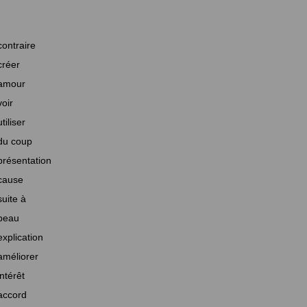
contraire
créer
amour
voir
utiliser
du coup
présentation
cause
suite à
beau
explication
améliorer
intérêt
accord