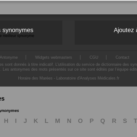
es synonymes
Ajoutez 
 le meilleur synonyme
Antonyme
Widgets webmasters
CGU
Contact
ont donnés à titre indicatif. L'utilisation du service de dictionnaire des sy
. Les antonymes des mots présentés sur ce site sont édités par l’équipe édi
Horaire des Marées
-
Laboratoire d'Analyses Médicales.fr
es
 synonymes
H
I
J
K
L
M
N
O
P
Q
R
S