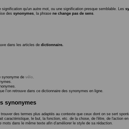
 signification qu'un autre mot, ou une signification presque semblable. Les
s
ilise des
synonymes
, la phrase
ne change pas de sens
.
ouve dans les articles de
dictionnaire.
me synonyme de
vélo
.
onymes.
ynonymes.
 l’on retrouve dans ce dictionnaire des synonymes en ligne.
des synonymes
trouver des termes plus adaptés au contexte que ceux dont on se sert spont
t caractéristique, le but, la fonction, etc. de la chose, de l'être, de l'action e
e mots dans le même texte afin d’améliorer le style de sa rédaction.