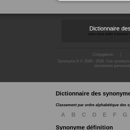
Dictionnaire d
pour vous aider à trouver
Conjugaison
Synonymo.fr © 2009 - 2026. Ces synonymes s
strictement personnel
Dictionnaire des synonym
Classement par ordre alphabétique des
A
B
C
D
E
F
G
Synonyme définition