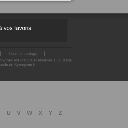
à vos favoris
Cookies settings
nonymes est gratuite et réservée à un usage
toriale de Synonymo.fr
T
U
V
W
X
Y
Z