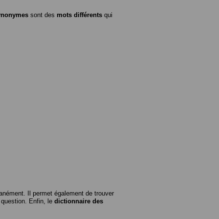
ynonymes
sont des
mots différents
qui
anément. Il permet également de trouver
n question. Enfin, le
dictionnaire des