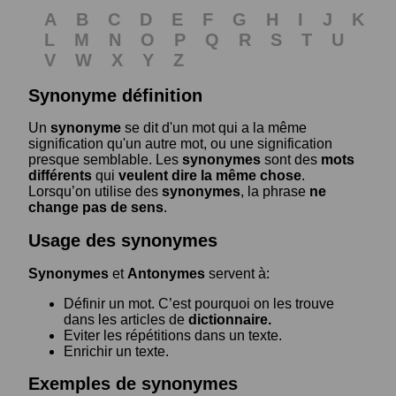
A
B
C
D
E
F
G
H
I
J
K
L
M
N
O
P
Q
R
S
T
U
V
W
X
Y
Z
Synonyme définition
Un
synonyme
se dit d'un mot qui a la même
signification qu'un autre mot, ou une signification
presque semblable. Les
synonymes
sont des
mots
différents
qui
veulent dire la même chose
.
Lorsqu’on utilise des
synonymes
, la phrase
ne
change pas de sens
.
Usage des synonymes
Synonymes
et
Antonymes
servent à:
Définir un mot. C’est pourquoi on les trouve
dans les articles de
dictionnaire.
Eviter les répétitions dans un texte.
Enrichir un texte.
Exemples de synonymes