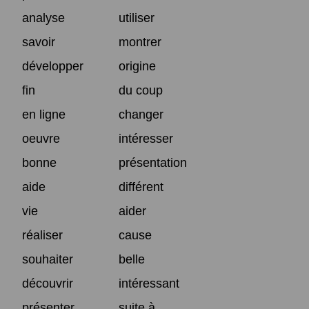
analyse
utiliser
savoir
montrer
développer
origine
fin
du coup
en ligne
changer
oeuvre
intéresser
bonne
présentation
aide
différent
vie
aider
réaliser
cause
souhaiter
belle
découvrir
intéressant
présenter
suite à