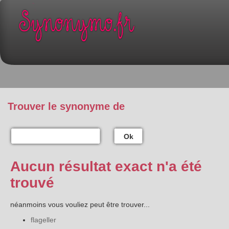
Trouver le synonyme de
Ok
Aucun résultat exact n'a été
trouvé
néanmoins vous vouliez peut être trouver...
flageller