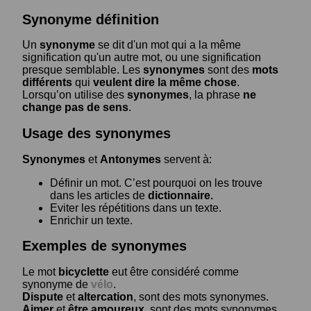
Synonyme définition
Un
synonyme
se dit d'un mot qui a la même
signification qu'un autre mot, ou une signification
presque semblable. Les
synonymes
sont des
mots
différents
qui
veulent dire la même chose
.
Lorsqu’on utilise des
synonymes
, la phrase
ne
change pas de sens
.
Usage des synonymes
Synonymes
et
Antonymes
servent à:
Définir un mot. C’est pourquoi on les trouve
dans les articles de
dictionnaire.
Eviter les répétitions dans un texte.
Enrichir un texte.
Exemples de synonymes
Le mot
bicyclette
eut être considéré comme
synonyme de
vélo
.
Dispute
et
altercation
, sont des mots synonymes.
Aimer
et
être amoureux
, sont des mots synonymes.