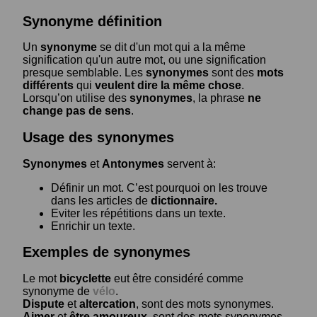
Synonyme définition
Un
synonyme
se dit d'un mot qui a la même
signification qu'un autre mot, ou une signification
presque semblable. Les
synonymes
sont des
mots
différents
qui
veulent dire la même chose
.
Lorsqu’on utilise des
synonymes
, la phrase
ne
change pas de sens
.
Usage des synonymes
Synonymes
et
Antonymes
servent à:
Définir un mot. C’est pourquoi on les trouve
dans les articles de
dictionnaire.
Eviter les répétitions dans un texte.
Enrichir un texte.
Exemples de synonymes
Le mot
bicyclette
eut être considéré comme
synonyme de
vélo
.
Dispute
et
altercation
, sont des mots synonymes.
Aimer
et
être amoureux
, sont des mots synonymes.