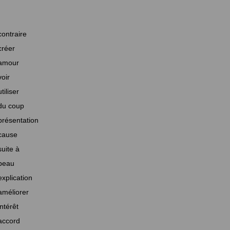
contraire
créer
amour
voir
utiliser
du coup
présentation
cause
suite à
beau
explication
améliorer
intérêt
accord