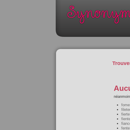
Trouve
Aucu
néanmoins
fome
filete
fierte
fient
fianc
fente