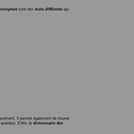
ynonymes
sont des
mots différents
qui
anément. Il permet également de trouver
n question. Enfin, le
dictionnaire des