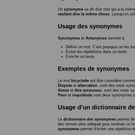
Un
synonyme
se dit d'un mot qui a la même
veulent dire la même chose
. Lorsqu’on ut
Usage des synonymes
Synonymes
et
Antonymes
servent à:
Définir un mot. C’est pourquoi on les tr
Eviter les répétitions dans un texte.
Enrichir un texte.
Exemples de synonymes
Le mot
bicyclette
eut être considéré com
Dispute
et
altercation
, sont des mots syn
Aimer
et
être amoureux
, sont des mots s
Peur
et
inquiétude
sont deux synonymes que
Usage d’un dictionnaire 
Le
dictionnaire des synonymes
permet de 
des termes plus adéquat pour restituer un trai
synonymes
permet d’éviter une répétition d