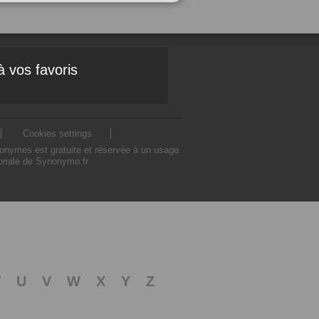
à vos favoris
Cookies settings
nonymes est gratuite et réservée à un usage
toriale de Synonymo.fr
T
U
V
W
X
Y
Z