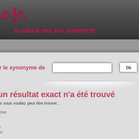
A chaque mot son synonyme!
r le synonyme de
Ok
n résultat exact n'a été trouvé
 vous vouliez peut être trouver...
nter
r
e
er