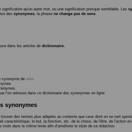
 signification qu'un autre mot, ou une signification presque semblable. Les
s
ilise des
synonymes
, la phrase
ne change pas de sens
.
ouve dans les articles de
dictionnaire.
me synonyme de
vélo
.
onymes.
ynonymes.
 l’on retrouve dans ce dictionnaire des synonymes en ligne.
des synonymes
trouver des termes plus adaptés au contexte que ceux dont on se sert spont
t caractéristique, le but, la fonction, etc. de la chose, de l'être, de l'action e
e mots dans le même texte afin d’améliorer le style de sa rédaction.