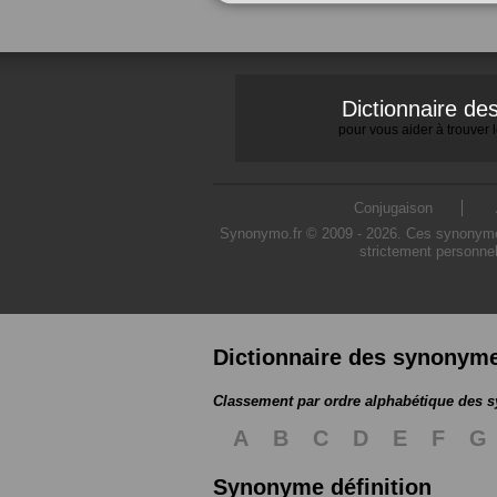
Dictionnaire d
pour vous aider à trouver
Conjugaison
Synonymo.fr © 2009 - 2026. Ces synonymes s
strictement personnel
Dictionnaire des synonym
Classement par ordre alphabétique des
A
B
C
D
E
F
G
Synonyme définition