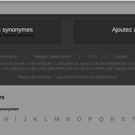
es synonymes
Ajoutez 
 le meilleur synonyme
Antonyme
Widgets webmasters
CGU
Contact
ont donnés à titre indicatif. L'utilisation du service de dictionnaire des sy
. Les antonymes des mots présentés sur ce site sont édités par l’équipe édi
Horaire des Marées
-
Laboratoire d'Analyses Médicales.fr
es
 synonymes
H
I
J
K
L
M
N
O
P
Q
R
S