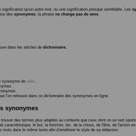
 signification qu'un autre mot, ou une signification presque semblable. Les
s
ilise des
synonymes
, la phrase
ne change pas de sens
.
ouve dans les articles de
dictionnaire.
me synonyme de
vélo
.
onymes.
ynonymes.
 l’on retrouve dans ce dictionnaire des synonymes en ligne.
des synonymes
trouver des termes plus adaptés au contexte que ceux dont on se sert spont
t caractéristique, le but, la fonction, etc. de la chose, de l'être, de l'action e
e mots dans le même texte afin d’améliorer le style de sa rédaction.