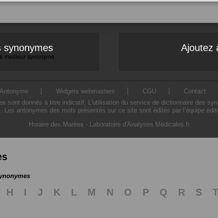
es synonymes
Ajoutez 
 le meilleur synonyme
Antonyme
Widgets webmasters
CGU
Contact
ont donnés à titre indicatif. L'utilisation du service de dictionnaire des sy
. Les antonymes des mots présentés sur ce site sont édités par l’équipe édi
Horaire des Marées
-
Laboratoire d'Analyses Médicales.fr
es
 synonymes
H
I
J
K
L
M
N
O
P
Q
R
S