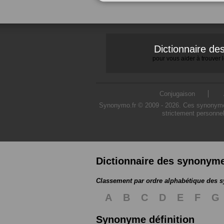
Dictionnaire d
pour vous aider à trouver
Conjugaison
Synonymo.fr © 2009 - 2026. Ces synonymes s
strictement personnel
Dictionnaire des synonym
Classement par ordre alphabétique des
A
B
C
D
E
F
G
Synonyme définition