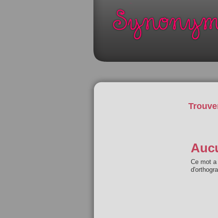
Trouve
Aucu
Ce mot a 
d'orthogr