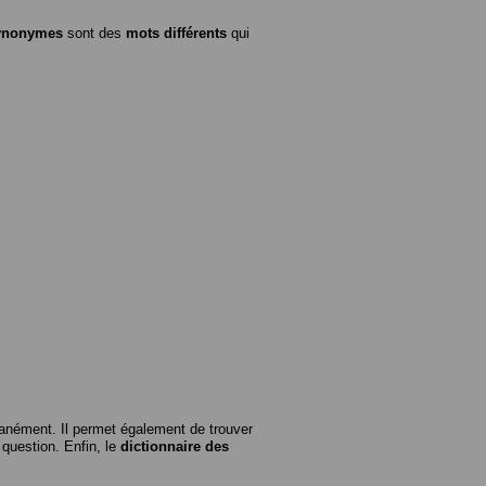
ynonymes
sont des
mots différents
qui
anément. Il permet également de trouver
n question. Enfin, le
dictionnaire des