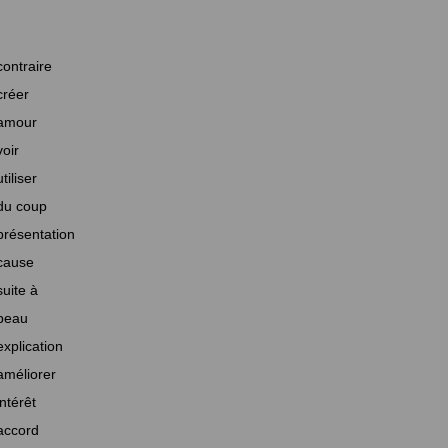
contraire
créer
amour
voir
utiliser
du coup
présentation
cause
suite à
beau
explication
améliorer
intérêt
accord