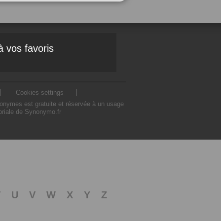
à vos favoris
Cookies settings
nonymes est gratuite et réservée à un usage
toriale de Synonymo.fr
T
U
V
W
X
Y
Z