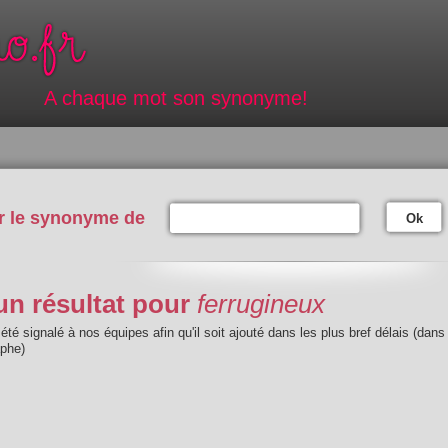
A chaque mot son synonyme!
r le synonyme de
Ok
n résultat pour
ferrugineux
été signalé à nos équipes afin qu'il soit ajouté dans les plus bref délais (dans
aphe)