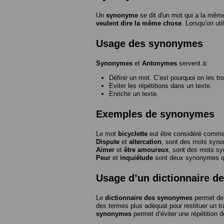
Un
synonyme
se dit d'un mot qui a la même
veulent dire la même chose
. Lorsqu’on ut
Usage des synonymes
Synonymes
et
Antonymes
servent à:
Définir un mot. C’est pourquoi on les tr
Eviter les répétitions dans un texte.
Enrichir un texte.
Exemples de synonymes
Le mot
bicyclette
eut être considéré com
Dispute
et
altercation
, sont des mots syn
Aimer
et
être amoureux
, sont des mots s
Peur
et
inquiétude
sont deux synonymes que
Usage d’un dictionnaire 
Le
dictionnaire des synonymes
permet de 
des termes plus adéquat pour restituer un trai
synonymes
permet d’éviter une répétition d