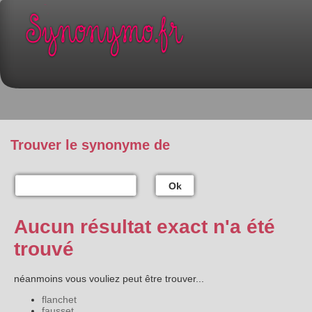
Trouver le synonyme de
Ok
Aucun résultat exact n'a été
trouvé
néanmoins vous vouliez peut être trouver...
flanchet
fausset