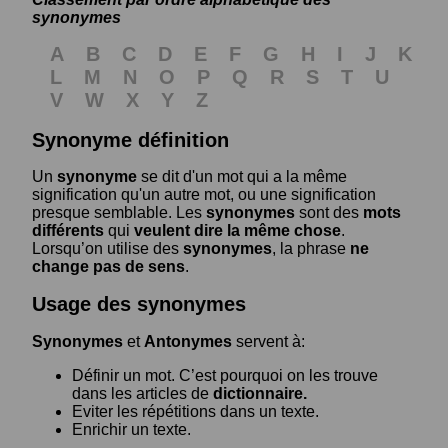
synonymes
A
B
C
D
E
F
G
H
I
J
K
L
M
N
O
P
Q
R
S
T
U
V
W
X
Y
Z
Synonyme définition
Un
synonyme
se dit d'un mot qui a la même
signification qu'un autre mot, ou une signification
presque semblable. Les
synonymes
sont des
mots
différents
qui
veulent dire la même chose
.
Lorsqu’on utilise des
synonymes
, la phrase
ne
change pas de sens
.
Usage des synonymes
Synonymes
et
Antonymes
servent à:
Définir un mot. C’est pourquoi on les trouve
dans les articles de
dictionnaire.
Eviter les répétitions dans un texte.
Enrichir un texte.