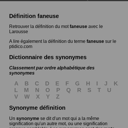
Définition faneuse
Retrouver la définition du mot
faneuse
avec le
Larousse
A lire également la définition du terme
faneuse
sur le
ptidico.com
Dictionnaire des synonymes
Classement par ordre alphabétique des
synonymes
A
B
C
D
E
F
G
H
I
J
K
L
M
N
O
P
Q
R
S
T
U
V
W
X
Y
Z
Synonyme définition
Un
synonyme
se dit d'un mot qui a la même
signification qu'un autre mot, ou une signification