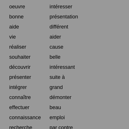
oeuvre
intéresser
bonne
présentation
aide
différent
vie
aider
réaliser
cause
souhaiter
belle
découvrir
intéressant
présenter
suite à
intégrer
grand
connaître
démonter
effectuer
beau
connaissance
emploi
recherche
par contre