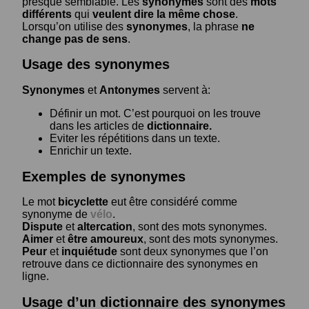
presque semblable. Les
synonymes
sont des
mots
différents
qui
veulent dire la même chose
.
Lorsqu’on utilise des
synonymes
, la phrase
ne
change pas de sens
.
Usage des synonymes
Synonymes
et
Antonymes
servent à:
Définir un mot. C’est pourquoi on les trouve
dans les articles de
dictionnaire.
Eviter les répétitions dans un texte.
Enrichir un texte.
Exemples de synonymes
Le mot
bicyclette
eut être considéré comme
synonyme de
vélo
.
Dispute
et
altercation
, sont des mots synonymes.
Aimer
et
être amoureux
, sont des mots synonymes.
Peur
et
inquiétude
sont deux synonymes que l’on
retrouve dans ce dictionnaire des synonymes en
ligne.
Usage d’un dictionnaire des synonymes