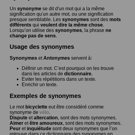
Un
synonyme
se dit d'un mot qui a la même
signification qu'un autre mot, ou une signification
presque semblable. Les
synonymes
sont des
mots
différents
qui
veulent dire la même chose
.
Lorsqu’on utilise des
synonymes
, la phrase
ne
change pas de sens
.
Usage des synonymes
Synonymes
et
Antonymes
servent à:
Définir un mot. C’est pourquoi on les trouve
dans les articles de
dictionnaire.
Eviter les répétitions dans un texte.
Enrichir un texte.
Exemples de synonymes
Le mot
bicyclette
eut être considéré comme
synonyme de
vélo
.
Dispute
et
altercation
, sont des mots synonymes.
Aimer
et
être amoureux
, sont des mots synonymes.
Peur
et
inquiétude
sont deux synonymes que l’on
retrouve dans ce dictionnaire des synonymes en