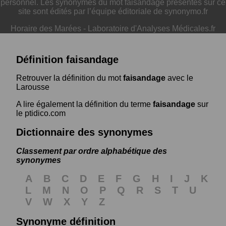
personnel. Les synonymes du mot faisandage présentés sur ce
site sont édités par l’équipe éditoriale de synonymo.fr
Horaire des Marées
-
Laboratoire d'Analyses Médicales.fr
Définition faisandage
Retrouver la définition du mot
faisandage
avec le
Larousse
A lire également la définition du terme
faisandage
sur
le ptidico.com
Dictionnaire des synonymes
Classement par ordre alphabétique des
synonymes
A
B
C
D
E
F
G
H
I
J
K
L
M
N
O
P
Q
R
S
T
U
V
W
X
Y
Z
Synonyme définition