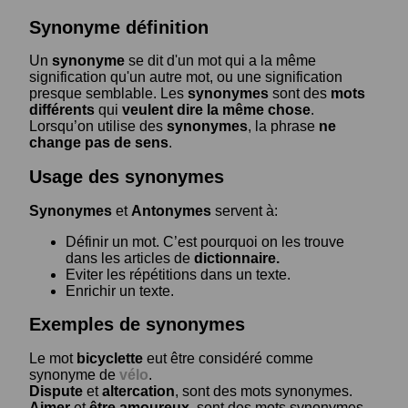
Synonyme définition
Un
synonyme
se dit d'un mot qui a la même
signification qu'un autre mot, ou une signification
presque semblable. Les
synonymes
sont des
mots
différents
qui
veulent dire la même chose
.
Lorsqu’on utilise des
synonymes
, la phrase
ne
change pas de sens
.
Usage des synonymes
Synonymes
et
Antonymes
servent à:
Définir un mot. C’est pourquoi on les trouve
dans les articles de
dictionnaire.
Eviter les répétitions dans un texte.
Enrichir un texte.
Exemples de synonymes
Le mot
bicyclette
eut être considéré comme
synonyme de
vélo
.
Dispute
et
altercation
, sont des mots synonymes.
Aimer
et
être amoureux
, sont des mots synonymes.