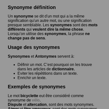
Synonyme définition
Un
synonyme
se dit d'un mot qui a la même
signification qu'un autre mot, ou une signification
presque semblable. Les
synonymes
sont des
mots
différents
qui
veulent dire la même chose
.
Lorsqu’on utilise des
synonymes
, la phrase
ne
change pas de sens
.
Usage des synonymes
Synonymes
et
Antonymes
servent à:
Définir un mot. C’est pourquoi on les trouve
dans les articles de
dictionnaire.
Eviter les répétitions dans un texte.
Enrichir un texte.
Exemples de synonymes
Le mot
bicyclette
eut être considéré comme
synonyme de
vélo
.
Dispute
et
altercation
, sont des mots synonymes.
Aimer
et
être amoureux
, sont des mots synonymes.