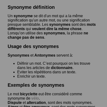
Synonyme définition
Un
synonyme
se dit d'un mot qui a la même
signification qu'un autre mot, ou une signification
presque semblable. Les
synonymes
sont des
mots
différents
qui
veulent dire la même chose
.
Lorsqu’on utilise des
synonymes
, la phrase
ne
change pas de sens
.
Usage des synonymes
Synonymes
et
Antonymes
servent à:
Définir un mot. C’est pourquoi on les trouve
dans les articles de
dictionnaire.
Eviter les répétitions dans un texte.
Enrichir un texte.
Exemples de synonymes
Le mot
bicyclette
eut être considéré comme
synonyme de
vélo
.
Dispute
et
altercation
, sont des mots synonymes.
Aimer
et
être amoureux
, sont des mots synonymes.