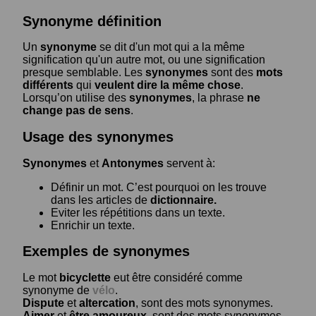
Synonyme définition
Un
synonyme
se dit d'un mot qui a la même
signification qu'un autre mot, ou une signification
presque semblable. Les
synonymes
sont des
mots
différents
qui
veulent dire la même chose
.
Lorsqu’on utilise des
synonymes
, la phrase
ne
change pas de sens
.
Usage des synonymes
Synonymes
et
Antonymes
servent à:
Définir un mot. C’est pourquoi on les trouve
dans les articles de
dictionnaire.
Eviter les répétitions dans un texte.
Enrichir un texte.
Exemples de synonymes
Le mot
bicyclette
eut être considéré comme
synonyme de
vélo
.
Dispute
et
altercation
, sont des mots synonymes.
Aimer
et
être amoureux
, sont des mots synonymes.