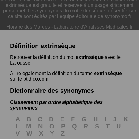
extrinsèque est gratuite et réservée à un usage strictement
personnel. Les synonymes du mot extrinsèque présentés sur
ce site sont édités par l’équipe éditoriale de synonymo.fr
Horaire des Marées
-
Laboratoire d'Analyses Médicales.fr
Définition extrinsèque
Retrouver la définition du mot
extrinsèque
avec le
Larousse
A lire également la définition du terme
extrinsèque
sur le ptidico.com
Dictionnaire des synonymes
Classement par ordre alphabétique des
synonymes
A
B
C
D
E
F
G
H
I
J
K
L
M
N
O
P
Q
R
S
T
U
V
W
X
Y
Z