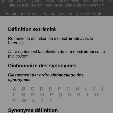
personnel. Les synonymes du mot extrêmité présentés sur ce
site sont édités par l’équipe éditoriale de synonymo.fr
Horaire des Marées
-
Laboratoire d'Analyses Médicales.fr
Définition extrêmité
Retrouver la définition du mot
extrêmité
avec le
Larousse
A lire également la définition du terme
extrêmité
sur le
ptidico.com
Dictionnaire des synonymes
Classement par ordre alphabétique des
synonymes
A
B
C
D
E
F
G
H
I
J
K
L
M
N
O
P
Q
R
S
T
U
V
W
X
Y
Z
Synonyme définition