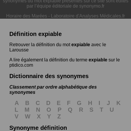
synonymes du mot expiable présentés sur ce site sont édités
par l’équipe éditoriale de synonymo.fr
Horaire des Marées
-
Laboratoire d'Analyses Médicales.fr
Définition expiable
Retrouver la définition du mot
expiable
avec le
Larousse
A lire également la définition du terme
expiable
sur le
ptidico.com
Dictionnaire des synonymes
Classement par ordre alphabétique des
synonymes
A
B
C
D
E
F
G
H
I
J
K
L
M
N
O
P
Q
R
S
T
U
V
W
X
Y
Z
Synonyme définition