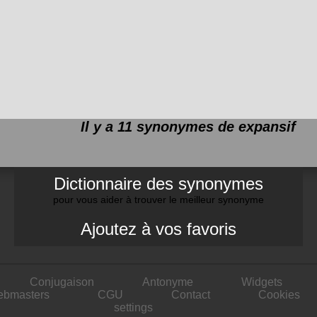
Il y a 11 synonymes de
expansif
Dictionnaire des synonymes
pour vous aider à trouver le meilleur synonyme
Ajoutez à vos favoris
Conjugaison
Antonyme
Widgets
ebmasters
CGU
Contact
Cookies
settings