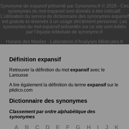
Synonyme de expansif présenté par Synonymo.fr © 2026 - Ces
synonymes du mot expansif sont donnés à titre indicatif.
L'utilisation du service de dictionnaire des synonymes expansif
est gratuite et réservée à un usage strictement personnel. Les
synonymes du mot expansif présentés sur ce site sont édités
par l’équipe éditoriale de synonymo.fr
Horaire des Marées
-
Laboratoire d'Analyses Médicales.fr
Définition expansif
Retrouver la définition du mot
expansif
avec le
Larousse
A lire également la définition du terme
expansif
sur le
ptidico.com
Dictionnaire des synonymes
Classement par ordre alphabétique des
synonymes
A
B
C
D
E
F
G
H
I
J
K