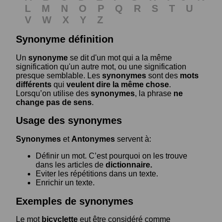
L
M
N
O
P
Q
R
S
T
U
V
W
X
Y
Z
Synonyme définition
Un
synonyme
se dit d'un mot qui a la même
signification qu'un autre mot, ou une signification
presque semblable. Les
synonymes
sont des
mots
différents
qui
veulent dire la même chose
.
Lorsqu’on utilise des
synonymes
, la phrase
ne
change pas de sens
.
Usage des synonymes
Synonymes
et
Antonymes
servent à:
Définir un mot. C’est pourquoi on les trouve
dans les articles de
dictionnaire.
Eviter les répétitions dans un texte.
Enrichir un texte.
Exemples de synonymes
Le mot
bicyclette
eut être considéré comme